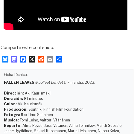
Comparte este contenido:
B
M
F
X
R
E
C
l
a
a
e
m
o
u
s
c
d
a
m
Ficha técnica:
e
t
e
d
i
p
FALLEN LEAVES
(Kuolleet Lehdet )
, Finlandia, 2023.
s
o
b
i
l
a
k
d
o
t
r
Dirección:
Aki Kaurismäki
y
o
o
t
Duración:
81 minutos
Guion:
Aki Kaurismäki
n
k
i
Producción:
Sputnik, Finnish Film Foundation
r
Fotografía:
Timo Salminen
Música:
Tomi Leino, Valtteri Väänänen
Reparto:
Alma Pöysti, Jussi Vatanen, Alina Tomnikov, Martti Suosalo,
Janne Hyytiäinen, Sakari Kuosmanen, Maria Heiskanen, Nuppu Koivu,