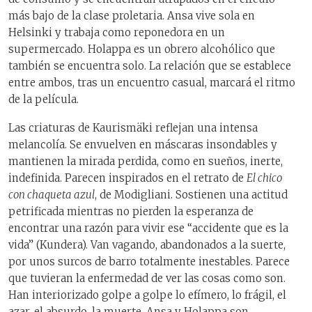
más bajo de la clase proletaria. Ansa vive sola en
Helsinki y trabaja como reponedora en un
supermercado. Holappa es un obrero alcohólico que
también se encuentra solo. La relación que se establece
entre ambos, tras un encuentro casual, marcará el ritmo
de la película.
Las criaturas de Kaurismäki reflejan una intensa
melancolía. Se envuelven en máscaras insondables y
mantienen la mirada perdida, como en sueños, inerte,
indefinida. Parecen inspirados en el retrato de
El chico
con chaqueta azul
, de Modigliani. Sostienen una actitud
petrificada mientras no pierden la esperanza de
encontrar una razón para vivir ese “accidente que es la
vida” (Kundera). Van vagando, abandonados a la suerte,
por unos surcos de barro totalmente inestables. Parece
que tuvieran la enfermedad de ver las cosas como son.
Han interiorizado golpe a golpe lo efímero, lo frágil, el
azar, el absurdo, la muerte. Ansa y Holappa son