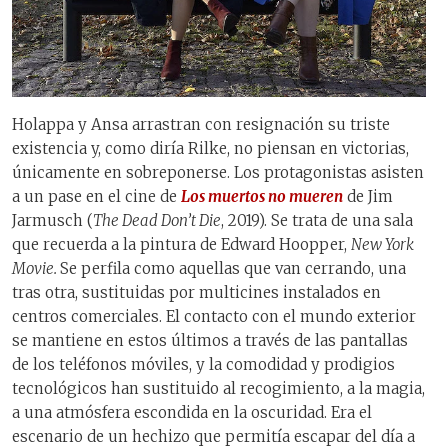
Holappa y Ansa arrastran con resignación su triste
existencia y, como diría Rilke, no piensan en victorias,
únicamente en sobreponerse. Los protagonistas asisten
a un pase en el cine de
Los muertos no mueren
de Jim
Jarmusch (
The Dead Don’t Die
, 2019). Se trata de una sala
que recuerda a la pintura de Edward Hoopper,
New York
Movie.
Se perfila como aquellas que van cerrando, una
tras otra, sustituidas por multicines instalados en
centros comerciales. El contacto con el mundo exterior
se mantiene en estos últimos a través de las pantallas
de los teléfonos móviles, y la comodidad y prodigios
tecnológicos han sustituido al recogimiento, a la magia,
a una atmósfera escondida en la oscuridad. Era el
escenario de un hechizo que permitía escapar del día a