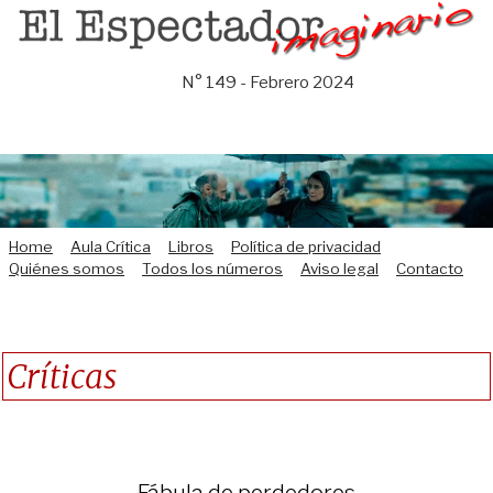
Saltar
al
contenido
N° 149 - Febrero 2024
Home
Aula Crítica
Libros
Política de privacidad
Quiénes somos
Todos los números
Aviso legal
Contacto
Críticas
Fábula de perdedores