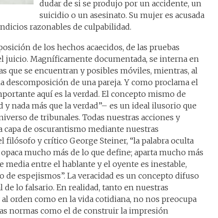
dudar de si se produjo por un accidente, un
suicidio o un asesinato. Su mujer es acusada
indicios razonables de culpabilidad.
posición de los hechos acaecidos, de las pruebas
el juicio. Magníficamente documentada, se interna en
as que se encuentran y posibles móviles, mientras, al
 la descomposición de una pareja. Y como proclama el
portante aquí es la verdad. El concepto mismo de
d y nada más que la verdad”– es un ideal ilusorio que
universo de tribunales. Todas nuestras acciones y
a capa de oscurantismo mediante nuestras
filósofo y crítico George Steiner, “la palabra oculta
 opaca mucho más de lo que define; aparta mucho más
ue media entre el hablante y el oyente es inestable,
 de espejismos”. La veracidad es un concepto difuso
l de lo falsario. En realidad, tanto en nuestras
y al orden como en la vida cotidiana, no nos preocupa
las normas como el de construir la impresión