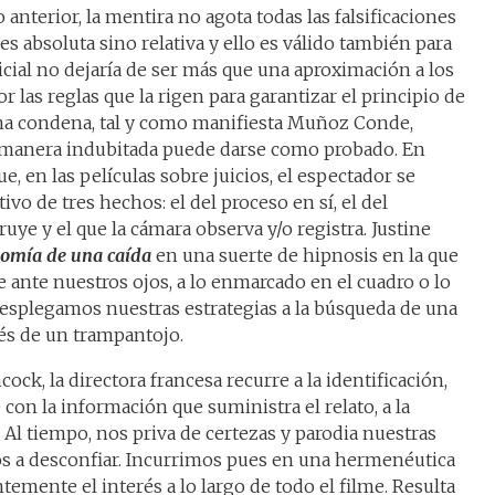
nterior, la mentira no agota todas las falsificaciones
es absoluta sino relativa y ello es válido también para
icial no dejaría de ser más que una aproximación a los
 las reglas que la rigen para garantizar el principio de
una condena, tal y como manifiesta Muñoz Conde,
 manera indubitada puede darse como probado. En
, en las películas sobre juicios, el espectador se
vo de tres hechos: el del proceso en sí, el del
ye y el que la cámara observa y/o registra. Justine
omía de una caída
en una suerte de hipnosis en la que
 ante nuestros ojos, a lo enmarcado en el cuadro o lo
desplegamos nuestras estrategias a la búsqueda de una
vés de un trampantojo.
k, la directora francesa recurre a la identificación,
 con la información que suministra el relato, a la
. Al tiempo, nos priva de certezas y parodia nuestras
os a desconfiar. Incurrimos pues en una hermenéutica
ente el interés a lo largo de todo el filme. Resulta