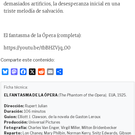
demasiados artificios, la desesperanza inicial en una
triste melodía de salvación.
El fantasma de la Ópera (completa):
https://youtu.be/tbBHZVjq_O0
Comparte este contenido:
B
M
F
X
R
E
C
l
a
a
e
m
o
u
s
c
d
a
m
Ficha técnica:
e
t
e
d
i
p
EL FANTASMA DE LA ÓPERA
(The Phantom of the Opera)
, EUA, 1925.
s
o
b
i
l
a
k
d
o
t
r
Dirección:
Rupert Julian
y
o
o
t
Duración:
106 minutos
Guion:
Elliott J. Clawson, de la novela de Gaston Leroux
n
k
i
Producción:
Universal Pictures
r
Fotografía:
Charles Van Enger, Virgil Miller, Milton Bridenbecker
Reparto:
Lon Chaney, Mary Philbin, Norman Kerry, Snitz Edwards, Gibson