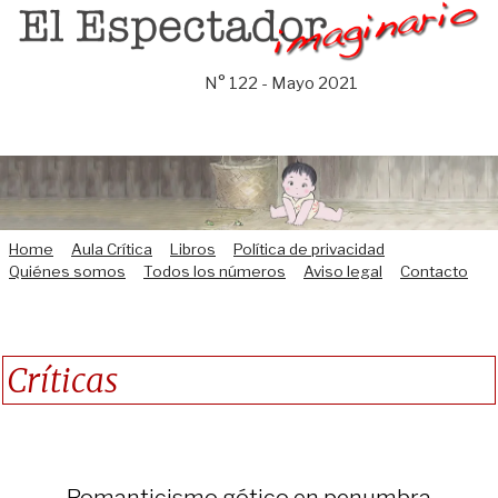
Saltar
al
contenido
N° 122 - Mayo 2021
Home
Aula Crítica
Libros
Política de privacidad
Quiénes somos
Todos los números
Aviso legal
Contacto
Críticas
Romanticismo gótico en penumbra