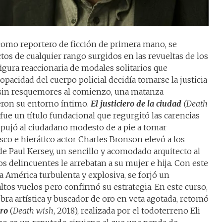
, como reportero de ficción de primera mano, se
tos de cualquier rango surgidos en las revueltas de los
igura reaccionaria de modales solitarios que
opacidad del cuerpo policial decidía tomarse la justicia
sin resquemores al comienzo, una matanza
eron su entorno íntimo.
El justiciero de la ciudad
(Death
ue un título fundacional que regurgitó las carencias
mpujó al ciudadano modesto de a pie a tomar
sco e hierático actor Charles Bronson elevó a los
 de Paul Kersey, un sencillo y acomodado arquitecto al
os delincuentes le arrebatan a su mujer e hija. Con este
a América turbulenta y explosiva, se forjó un
tos vuelos pero confirmó su estrategia. En este curso,
ebra artística y buscador de oro en veta agotada, retomó
ero
(
Death wish
, 2018), realizada por el todoterreno Eli