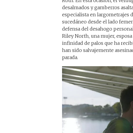
Roth. En esta ocasión, el verd
desalmados y gamberros asaltan
especialista en largometrajes d
sucedáneo desde el lado feme
defensa del desahogo personal 
Riley North, una mujer, esposa
infinidad de palos que ha reci
han sido salvajemente asesina
parada.