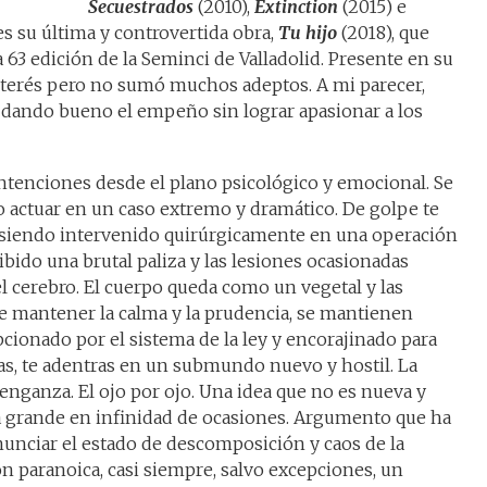
Secuestrados
(2010),
Extinction
(2015) e
s su última y controvertida obra,
Tu hijo
(2018), que
a 63 edición de la Seminci de Valladolid. Presente en su
interés pero no sumó muchos adeptos. A mi parecer,
a, dando bueno el empeño sin lograr apasionar a los
ntenciones desde el plano psicológico y emocional. Se
o actuar en un caso extremo y dramático. De golpe te
á siendo intervenido quirúrgicamente en una operación
cibido una brutal paliza y las lesiones ocasionadas
l cerebro. El cuerpo queda como un vegetal y las
 de mantener la calma y la prudencia, se mantienen
pcionado por el sistema de la ley y encorajinado para
as, te adentras en un submundo nuevo y hostil. La
 venganza. El ojo por ojo. Una idea que no es nueva y
lla grande en infinidad de ocasiones. Argumento que ha
enunciar el estado de descomposición y caos de la
ón paranoica, casi siempre, salvo excepciones, un