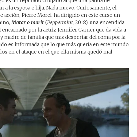
ugo es un reputado cirujano al que una panda de
 a la esposa e hija. Nada nuevo. Curiosamente, el
e acción, Pierre Morel, ha dirigido en este curso un
nino,
Matar o morir
(
Peppermint
, 2018), una encendida
encarnado por la actriz Jennifer Garner que da vida a
 y madre de familia que tras despertar del coma por la
bido es informada que lo que más quería en este mundo
dos en el ataque en el que ella misma quedó mal