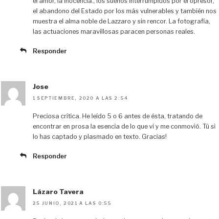
el amor, la inocencia., los sueños interrumpidos por el opresor,
el abandono del Estado por los más vulnerables y también nos
muestra el alma noble de Lazzaro y sin rencor. La fotografía,
las actuaciones maravillosas paracen personas reales.
Responder
Jose
1 SEPTIEMBRE, 2020 A LAS 2:54
Preciosa crítica. He leído 5 o 6 antes de ésta, tratando de
encontrar en prosa la esencia de lo que vi y me conmovió. Tú si
lo has captado y plasmado en texto. Gracias!
Responder
Lázaro Tavera
25 JUNIO, 2021 A LAS 0:55