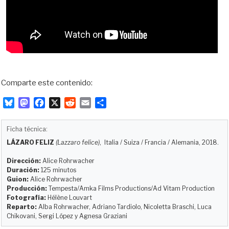
Comparte este contenido:
B
M
F
X
R
E
C
l
a
a
e
m
o
u
s
c
d
a
m
Ficha técnica:
e
t
e
d
i
p
LÁZARO FELIZ
(Lazzaro felice)
, Italia / Suiza / Francia / Alemania, 2018.
s
o
b
i
l
a
k
d
o
t
r
Dirección:
Alice Rohrwacher
y
o
o
t
Duración:
125 minutos
Guion:
Alice Rohrwacher
n
k
i
Producción:
Tempesta/Amka Films Productions/Ad Vitam Production
r
Fotografía:
Hélène Louvart
Reparto:
Alba Rohrwacher, Adriano Tardiolo, Nicoletta Braschi, Luca
Chikovani, Sergi López y Agnesa Graziani