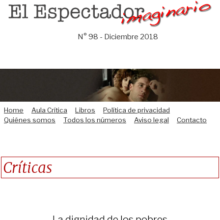
Saltar
al
contenido
N° 98 - Diciembre 2018
Home
Aula Crítica
Libros
Política de privacidad
Quiénes somos
Todos los números
Aviso legal
Contacto
Críticas
La dignidad de los pobres