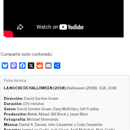
Comparte este contenido:
B
M
F
X
R
E
C
l
a
a
e
m
o
u
s
c
d
a
m
Ficha técnica:
e
t
e
d
i
p
LA NOCHE DE HALLOWEEN (2018)
(Halloween (2018))
, EUA, 2018.
s
o
b
i
l
a
k
d
o
t
r
Dirección:
David Gordon Green
y
o
o
t
Duración:
106 minutos
Guion:
David Gordon Green, Dany McBride y Jeff Fradley
n
k
i
Producción:
Malek Akkad, Bill Block y Jason Blum
r
Fotografía:
Michael Simmonds
Música:
Daniel A. Davies, John Carpenter y Cody Carpenter
Reparto:
Jamie Lee Curtis, Judy Greer, Andi Matichak, Nick Castle,