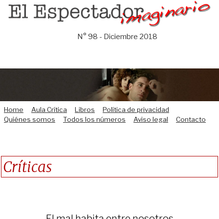
Saltar
al
contenido
N° 98 - Diciembre 2018
Home
Aula Crítica
Libros
Política de privacidad
Quiénes somos
Todos los números
Aviso legal
Contacto
Críticas
El mal habita entre nosotros