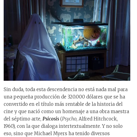
Sin duda, toda esta descendencia no está nada mal para
una pequeña producción de 320.000 dólares que se ha
convertido en el título más rentable de la historia del
cine y que nació como un homenaje a una obra maestra
del séptimo arte,
Psicosis
(
Psycho
, Alfred Hitchcock,
1960), con la que dialoga intertextualmente. Y no solo
eso, sino que Michael Myers ha tenido diversos