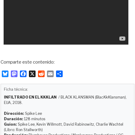
Comparte este contenido:
B
M
F
X
R
E
C
l
a
a
e
m
o
u
s
c
d
a
m
Ficha técnica:
e
t
e
d
i
p
INFILTRADO EN EL KKKLAN
/
BLACK KLANSMAN
(BlacKkKlansman)
,
s
o
b
i
l
a
EUA, 2018.
k
d
o
t
r
y
o
o
t
Dirección:
Spike Lee
Duración:
128 minutos
n
k
i
Guion:
Spike Lee, Kevin Willmott, David Rabinowitz, Charlie Wachtel
r
(Libro: Ron Stallworth)