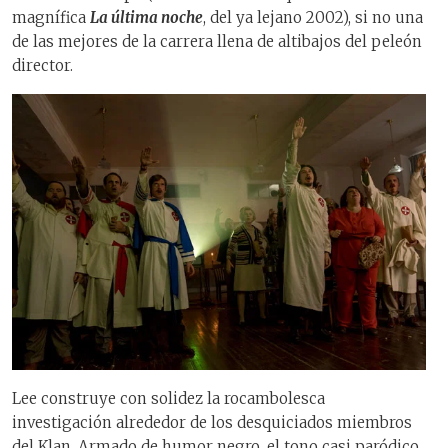
magnífica
La última noche
, del ya lejano 2002), si no una
de las mejores de la carrera llena de altibajos del peleón
director.
Lee construye con solidez la rocambolesca
investigación alrededor de los desquiciados miembros
del Klan. Armado de humor negro, el tono casi paródico