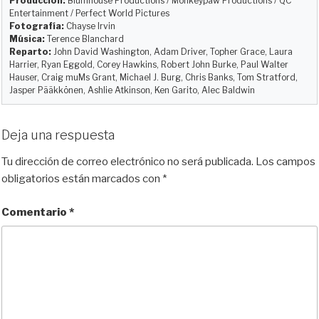
Producción:
Blumhouse Productions / Monkeypaw Productions / QC
Entertainment / Perfect World Pictures
Fotografía:
Chayse Irvin
Música:
Terence Blanchard
Reparto:
John David Washington, Adam Driver, Topher Grace, Laura
Harrier, Ryan Eggold, Corey Hawkins, Robert John Burke, Paul Walter
Hauser, Craig muMs Grant, Michael J. Burg, Chris Banks, Tom Stratford,
Jasper Pääkkönen, Ashlie Atkinson, Ken Garito, Alec Baldwin
Deja una respuesta
Tu dirección de correo electrónico no será publicada.
Los campos
obligatorios están marcados con
*
Comentario
*