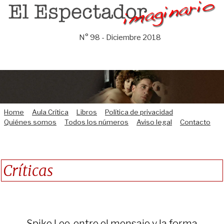
Saltar
al
contenido
N° 98 - Diciembre 2018
Home
Aula Crítica
Libros
Política de privacidad
Quiénes somos
Todos los números
Aviso legal
Contacto
Críticas
Spike Lee, entre el mensaje y la forma