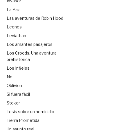
Invasor
La Paz
Las aventuras de Robin Hood
Leones
Leviathan
Los amantes pasajeros
Los Croods. Una aventura
prehistórica
Los Infieles
No
Oblivion
Si fuera fácil
Stoker
Tesis sobre un homicidio
Tierra Prometida
Un asunto real