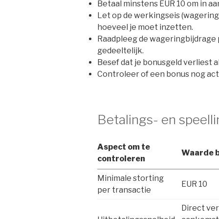
Betaal minstens EUR 10 om in aa
Let op de werkingseis (wagering
hoeveel je moet inzetten.
Raadpleeg de wageringbijdrage pe
gedeeltelijk.
Besef dat je bonusgeld verliest a
Controleer of een bonus nog act
Betalings- en speelli
Aspect om te
Waarde b
controleren
Minimale storting
EUR 10
per transactie
Direct ve