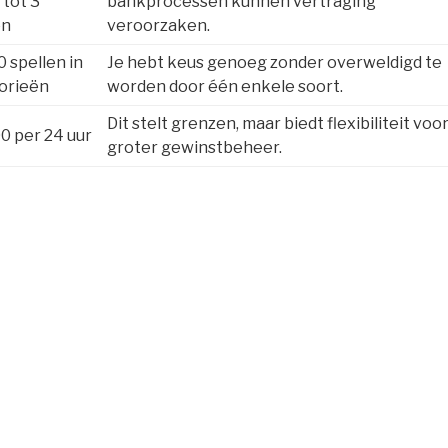
tot 3
bankprocessen kunnen vertraging
en
veroorzaken.
 spellen in
Je hebt keus genoeg zonder overweldigd te
orieën
worden door één enkele soort.
Dit stelt grenzen, maar biedt flexibiliteit voo
0 per 24 uur
groter gewinstbeheer.