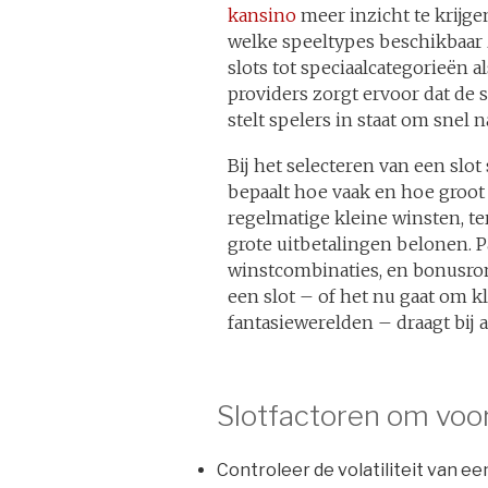
kansino
meer inzicht te krijge
welke speeltypes beschikbaar z
slots tot speciaalcategorieën a
providers zorgt ervoor dat de 
stelt spelers in staat om snel 
Bij het selecteren van een slot 
bepaalt hoe vaak en hoe groo
regelmatige kleine winsten, t
grote uitbetalingen belonen. 
winstcombinaties, en bonusron
een slot – of het nu gaat om k
fantasiewerelden – draagt bij 
Slotfactoren om voo
Controleer de volatiliteit van e