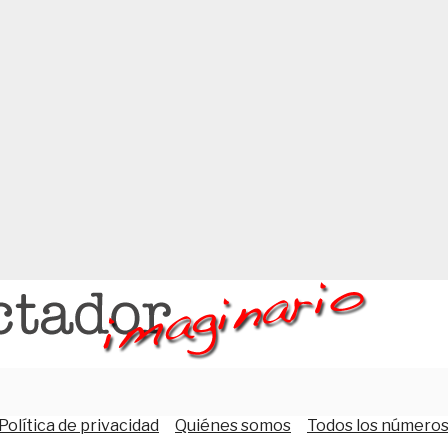
Política de privacidad
Quiénes somos
Todos los número