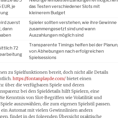
nsätze ab 5
Niedrige Mindesteinzahlungen ermögliche
 EUR, je
das Testen verschiedener Slots mit
rung
kleinerem Budget
ird zuerst
Spieler sollten verstehen, wie ihre Gewinne
, dann
zusammengesetzt sind und wann
haben
Auszahlungen möglich sind
Transparente Timings helfen bei der Planu
ttlich 72
von Abhebungen nach erfolgreichen
earbeitung
Spielsessions
nen zu Spielfunktionen bereit, doch nicht alle Details
htlich.
https://fontanplay.de.com/
bietet einen
r über die verfügbaren Spiele und deren
sparenz bei den Spieldetails hilft Spielern, eine
ie Kenntnis von Slot-Begriffen wie Volatilität und
Spiele auszuwählen, die zum eigenen Spielstil passen.
ein Automat mit vielen Gewinnlinien anders
igen, findet in der folgenden Übersicht praktische