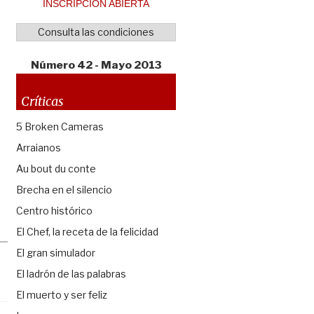
INSCRIPCIÓN ABIERTA
Consulta las condiciones
Número 42 - Mayo 2013
Críticas
5 Broken Cameras
Arraianos
Au bout du conte
Brecha en el silencio
Centro histórico
El Chef, la receta de la felicidad
El gran simulador
El ladrón de las palabras
El muerto y ser feliz