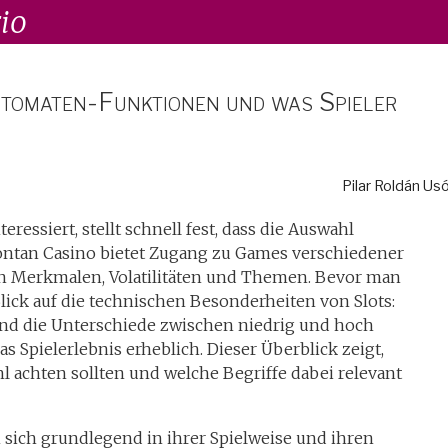
rio
utomaten-Funktionen und was Spieler
Pilar Roldán Us
eressiert, stellt schnell fest, dass die Auswahl
ontan Casino bietet Zugang zu Games verschiedener
en Merkmalen, Volatilitäten und Themen. Bevor man
Blick auf die technischen Besonderheiten von Slots:
d die Unterschiede zwischen niedrig und hoch
s Spielerlebnis erheblich. Dieser Überblick zeigt,
hl achten sollten und welche Begriffe dabei relevant
sich grundlegend in ihrer Spielweise und ihren