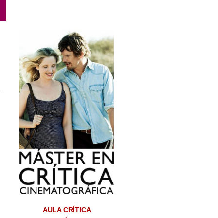
ó
AULA CRÍTICA