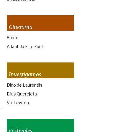
Cinerama
8mm
Atlántida Film Fest
Investigamos
Dino de Laurentiis
Elías Querejeta
Val Lewton
Festivales