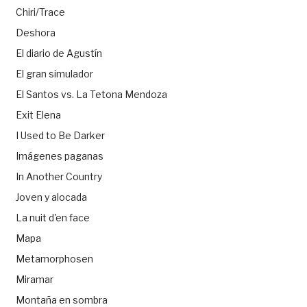
Chiri/Trace
Deshora
El diario de Agustín
El gran simulador
El Santos vs. La Tetona Mendoza
Exit Elena
I Used to Be Darker
Imágenes paganas
In Another Country
Joven y alocada
La nuit d'en face
Mapa
Metamorphosen
Miramar
Montaña en sombra