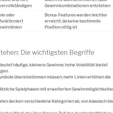
vervollständigen
Gewinnkombinationen entstehen
ele oder
Bonus-Features werden leichter
funktioniert
erreicht, da keine bestimmte
ewinnlinien
Position nötig ist
tehen: Die wichtigsten Begriffe
bedeutet häufige, kleinere Gewinne; hohe Volatilität bietet
ngen.
 Symbole übereinstimmen müssen; mehr Linien erhöhen die
sätzliche Spielphasen mit erweiterten Gewinnmöglichkeite
ten decken verschiedene Kategorien ab, von klassisch bis