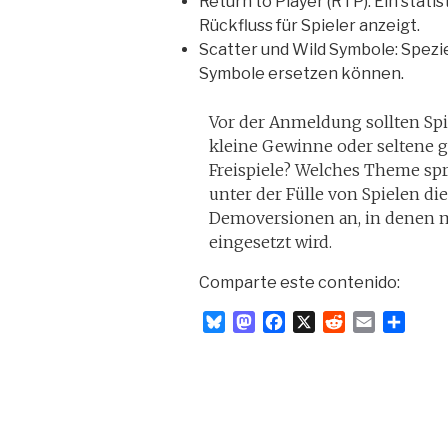
Return to Player (RTP): Ein stati
Rückfluss für Spieler anzeigt.
Scatter und Wild Symbole: Spezi
Symbole ersetzen können.
Vor der Anmeldung sollten Spi
kleine Gewinne oder seltene 
Freispiele? Welches Theme spr
unter der Fülle von Spielen die
Demoversionen an, in denen m
eingesetzt wird.
Comparte este contenido:
B
M
F
X
R
E
C
l
a
a
e
m
o
u
s
c
d
a
m
e
t
e
d
i
p
s
o
b
i
l
a
k
d
o
t
r