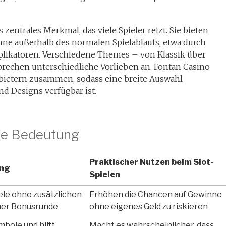
zentrales Merkmal, das viele Spieler reizt. Sie bieten
ne außerhalb des normalen Spielablaufs, etwa durch
tiplikatoren. Verschiedene Themes – von Klassik über
rechen unterschiedliche Vorlieben an. Fontan Casino
bietern zusammen, sodass eine breite Auswahl
d Designs verfügbar ist.
re Bedeutung
Praktischer Nutzen beim Slot-
ung
Spielen
le ohne zusätzlichen
Erhöhen die Chancen auf Gewinne
einer Bonusrunde
ohne eigenes Geld zu riskieren
bole und hilft,
Macht es wahrscheinlicher, dass