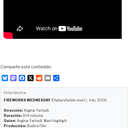
Comparte este contenido:
B
M
F
X
R
E
C
l
a
a
e
m
o
u
s
c
d
a
m
Ficha técnica:
e
t
e
d
i
p
FIREWORKS WEDNESDAY
(Chaharshanbe-soori )
, Irán, 2006.
s
o
b
i
l
a
k
d
o
t
r
Dirección:
Asghar Farhadi
y
o
o
t
Duración:
104 minutos
Guion:
Asghar Farhadi, Mani Haghighi
n
k
i
Producción:
Boshra Film