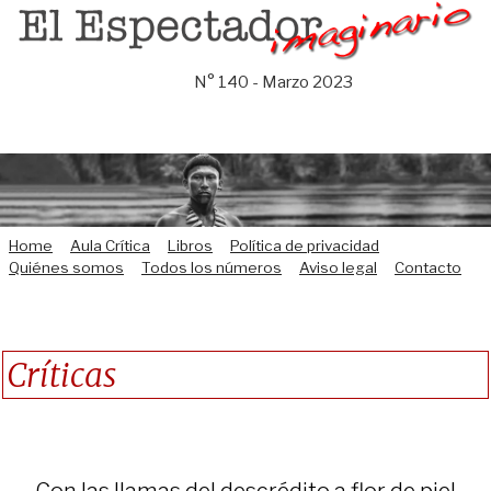
Saltar
al
contenido
N° 140 - Marzo 2023
Home
Aula Crítica
Libros
Política de privacidad
Quiénes somos
Todos los números
Aviso legal
Contacto
Críticas
Con las llamas del descrédito a flor de piel