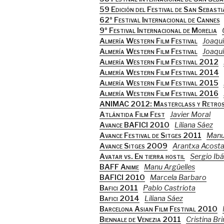
59 Edición del Festival de San Sebast
62º Festival Internacional de Cannes
9º Festival Internacional de Morelia
Almería Western Film Festival
Joaquí
Almería Western Film Festival
Joaquí
Almería Western Film Festival 2012
Almería Western Film Festival 2014
Almería Western Film Festival 2015
Almería Western Film Festival 2016
ANIMAC 2012: Masterclass y Retrosp
Atlántida Film Fest
Javier Moral
Avance BAFICI 2010
Liliana Sáez
Avance Festival de Sitges 2011
Manu
Avance Sitges 2009
Arantxa Acost
Avatar vs. En tierra hostil
Sergio Ib
BAFF Anime
Manu Argüelles
BAFICI 2010
Marcela Barbaro
Bafici 2011
Pablo Castriota
Bafici 2014
Liliana Sáez
Barcelona Asian Film Festival 2010
Biennale de Venezia 2011
Cristina Br