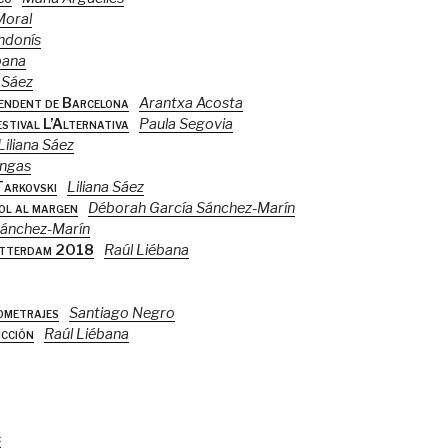
Moral
ndonís
bana
a Sáez
pendent de Barcelona
Arantxa Acosta
estival L’Alternativa
Paula Segovia
Liliana Sáez
ingas
Tarkovski
Liliana Sáez
ñol al margen
Déborah García Sánchez-Marín
Sánchez-Marín
Rotterdam 2018
Raúl Liébana
ometrajes
Santiago Negro
icción
Raúl Liébana
s