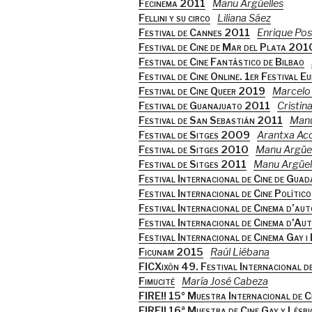
Fecinema 2011
Manu Argüelles
Fellini y su circo
Liliana Sáez
Festival de Cannes 2011
Enrique Po
Festival de Cine de Mar del Plata 201
Festival de Cine Fantástico de Bilbao
Festival de Cine Online. 1er Festival Eu
Festival de Cine Queer 2019
Marcelo 
Festival de Guanajuato 2011
Cristin
Festival de San Sebastián 2011
Manu
Festival de Sitges 2009
Arantxa Ac
Festival de Sitges 2010
Manu Argüel
Festival de Sitges 2011
Manu Argüel
Festival Internacional de Cine de Gu
Festival Internacional de Cine Político
Festival Internacional de Cinema d’aut
Festival Internacional de Cinema d'Au
Festival Internacional de Cinema Gay 
Ficunam 2015
Raúl Liébana
FICXixón 49. Festival Internacional d
Fimucité
María José Cabeza
FIRE!! 15º Muestra Internacional de Ci
FIRE!! 16ª Muestra de Cine Gay y Lésbi