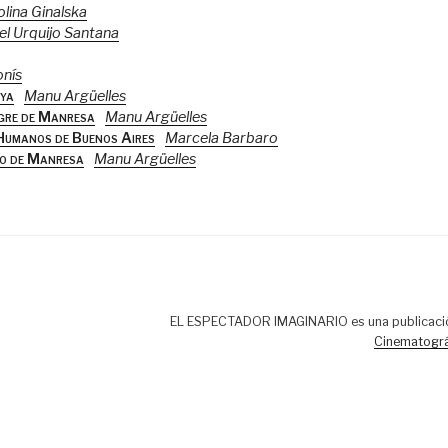
lina Ginalska
el Urquijo Santana
onís
nya
Manu Argüelles
egre de Manresa
Manu Argüelles
 Humanos de Buenos Aires
Marcela Barbaro
ro de Manresa
Manu Argüelles
EL ESPECTADOR IMAGINARIO es una publicaci
Cinematográ