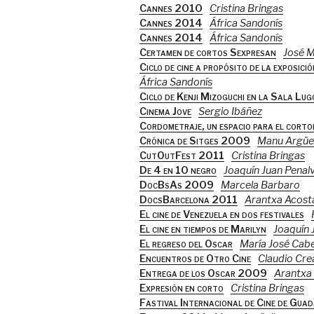
Cannes 2010
Cristina Bringas
Cannes 2014
África Sandonís
Cannes 2014
África Sandonís
Certamen de cortos Sexpresan
José M
Ciclo de cine a propósito de la exposic
África Sandonís
Ciclo de Kenji Mizoguchi en la Sala Lu
Cinema Jove
Sergio Ibáñez
Cordometraje, un espacio para el cort
Crónica de Sitges 2009
Manu Argüel
CutOutFest 2011
Cristina Bringas
De 4 en 10 negro
Joaquín Juan Penal
DocBsAs 2009
Marcela Barbaro
DocsBarcelona 2011
Arantxa Acost
El cine de Venezuela en dos festivales
El cine en tiempos de Marilyn
Joaquín 
El regreso del Oscar
María José Cab
Encuentros de Otro Cine
Claudio Cr
Entrega de los Oscar 2009
Arantxa
Expresión en corto
Cristina Bringas
Fastival Internacional de Cine de Gua