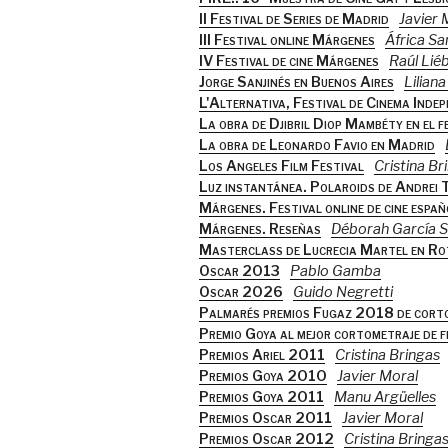
II Festival de Series de Madrid
Javier 
III Festival online Márgenes
África Sa
IV Festival de cine Márgenes
Raúl Lié
Jorge Sanjinés en Buenos Aires
Lilian
L'Alternativa, Festival de Cinema Inde
La obra de Djibril Diop Mambéty en el f
La obra de Leonardo Favio en Madrid
Los Angeles Film Festival
Cristina Br
Luz instantánea. Polaroids de Andrei 
Márgenes. Festival online de cine espa
Márgenes. Reseñas
Déborah García 
Masterclass de Lucrecia Martel en 
Oscar 2013
Pablo Gamba
Oscar 2026
Guido Negretti
Palmarés premios Fugaz 2018 de cort
Premio Goya al mejor cortometraje de f
Premios Ariel 2011
Cristina Bringas
Premios Goya 2010
Javier Moral
Premios Goya 2011
Manu Argüelles
Premios Oscar 2011
Javier Moral
Premios Oscar 2012
Cristina Bringa