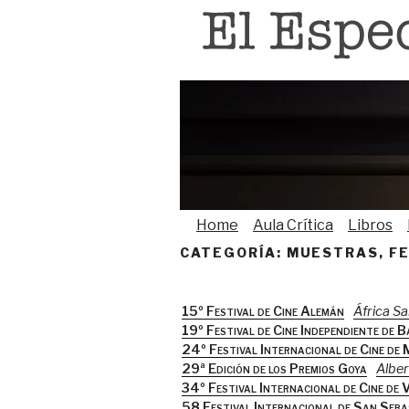
Saltar
al
contenido
Home
Aula Crítica
Libros
CATEGORÍA:
MUESTRAS, FE
15º Festival de Cine Alemán
África S
19º Festival de Cine Independiente de 
24º Festival Internacional de Cine de 
29ª Edición de los Premios Goya
Alber
34º Festival Internacional de Cine de 
58 Festival Internacional de San Seba