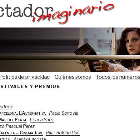
Política de privacidad
Quiénes somos
Todos los número
STIVALES Y PREMIOS
andonís
Barcelona, L’Alternativa
Paula Segovia
Mar del Plata
Liliana Sáez
to Pascual Perez
València – Cinema Jove
Pilar Roldán Usó
stián
Arantxa Acosta