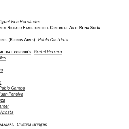
iguel Viña Hernández
ión de Richard Hamilton en el Centro de Arte Reina Sofía
gones (Buenos Aires)
Pablo Castriota
ometraje cordobés
Gretel Herrera
les
va
a
Pablo Gamba
Juan Penalva
eza
eamer
 Acosta
dalajara
Cristina Bringas