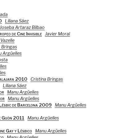
sada
0
Liliana Sáez
Joseba Artaraz Bilbao
ropeo de Cine Invisible
Javier Moral
Vazelle
a Bringas
 Argüelles
osta
les
les
adalajara 2010
Cristina Bringas
Liliana Sáez
or
Manu Argüelles
tor
Manu Argüelles
i Lèsbic de Barcelona 2009
Manu Argüelles
e Gijón 2011
Manu Argüelles
ne Gay y Lésbico
Manu Argüelles
co
Manu Argüelles