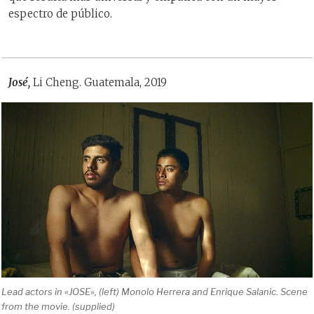
espectro de público.
José,
Li Cheng. Guatemala, 2019
Lead actors in «JOSE», (left) Monolo Herrera and Enrique Salanic. Scene
from the movie. (supplied)