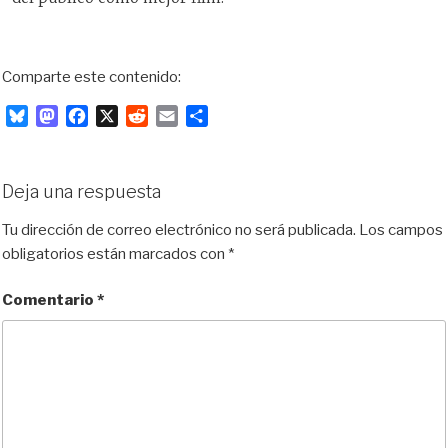
Comparte este contenido:
B
M
F
X
R
E
C
l
a
a
e
m
o
u
s
c
d
a
m
e
t
e
d
i
p
Deja una respuesta
s
o
b
i
l
a
k
d
o
t
r
Tu dirección de correo electrónico no será publicada.
Los campos
y
o
o
t
obligatorios están marcados con
*
n
k
i
r
Comentario
*