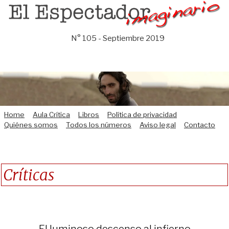
Saltar
al
contenido
N° 105 - Septiembre 2019
Home
Aula Crítica
Libros
Política de privacidad
Quiénes somos
Todos los números
Aviso legal
Contacto
Críticas
El luminoso descenso al infierno