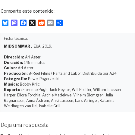
Comparte este contenido:
B
M
F
X
R
E
C
l
a
a
e
m
o
u
s
c
d
a
m
Ficha técnica:
e
t
e
d
i
p
MIDSOMMAR
, EUA, 2019.
s
o
b
i
l
a
k
d
o
t
r
Dirección:
Ari Aster
y
o
o
t
Duración:
145 minutos
Guion:
Ari Aster
n
k
i
Producción:
B-Reel Films / Parts and Labor. Distribuida por A24
r
Fotografía:
Pawel Pogorzelski
Música:
Bobby Krlic
Reparto:
Florence Pugh, Jack Reynor, Will Poulter, William Jackson
Harper, Ellora Torchia, Archie Madekwe, Vilhelm Blomgren, Julia
Ragnarsson, Anna Åström, Anki Larsson, Lars Väringer, Katarina
Weidhagen van Hal, Isabelle Grill
Deja una respuesta