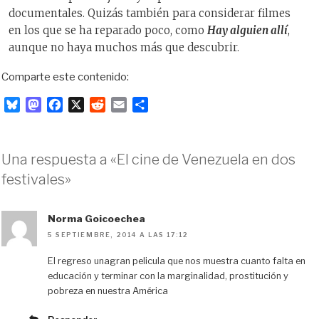
documentales. Quizás también para considerar filmes
en los que se ha reparado poco, como
Hay alguien allí
,
aunque no haya muchos más que descubrir.
Comparte este contenido:
B
M
F
X
R
E
C
l
a
a
e
m
o
u
s
c
d
a
m
e
t
e
d
i
p
Una respuesta a «El cine de Venezuela en dos
s
o
b
i
l
a
festivales»
k
d
o
t
r
y
o
o
t
n
k
i
Norma Goicoechea
r
5 SEPTIEMBRE, 2014 A LAS 17:12
El regreso unagran pelicula que nos muestra cuanto falta en
educación y terminar con la marginalidad, prostitución y
pobreza en nuestra América