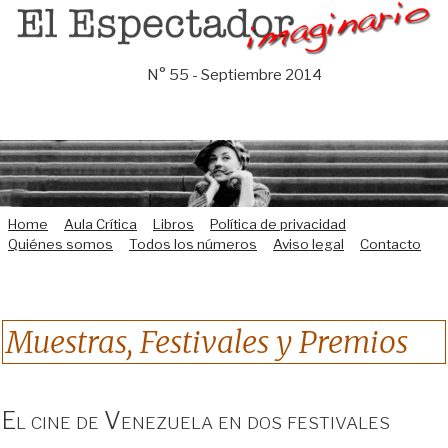
Saltar
al
contenido
N° 55 - Septiembre 2014
Home
Aula Crítica
Libros
Política de privacidad
Quiénes somos
Todos los números
Aviso legal
Contacto
Muestras, Festivales y Premios
El cine de Venezuela en dos festivales