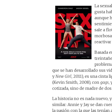
La sexual
gusta hab
aunque h
sentimie
sale a fl
morbosa 
reactiva
Basada en
treintañe
problema
que se han desarrollado sus vi
y
New Girl
, 2011), es una cinta 
(Kevin Smith, 2008), con
gags
,
cotizada, sino de madre de dos
La historia no es nada nuevo, 
similar: Annie y Jay se dan cue
la pasión con la que las tenían