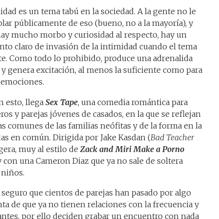
idad es un tema tabú en la sociedad. A la gente no le
lar públicamente de eso (bueno, no a la mayoría), y
ay mucho morbo y curiosidad al respecto, hay un
nto claro de invasión de la intimidad cuando el tema
ote. Como todo lo prohibido, produce una adrenalida
y genera excitación, al menos la suficiente como para
r emociones.
 esto, llega
Sex Tape
, una comedia romántica para
ros y parejas jóvenes de casados, en la que se reflejan
s comunes de las familias neófitas y de la forma en la
das en común. Dirigida por Jake Kasdan (
Bad Teacher
ligera, muy al estilo de
Zack and Miri Make a Porno
 y con una Cameron Diaz que ya no sale de soltera
 niños.
y seguro que cientos de parejas han pasado por algo
nta de que ya no tienen relaciones con la frecuencia y
 antes, por ello deciden grabar un encuentro con nada