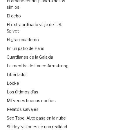
El amanecer del planeta de los
simios
El cebo
El extraordinario viaje de T. S.
Spivet
El gran cuaderno
En un patio de París
Guardianes de la Galaxia
La mentira de Lance Armstrong
Libertador
Locke
Los últimos días
Mil veces buenas noches
Relatos salvajes
Sex Tape: Algo pasa en la nube
Shirley: visiones de una realidad