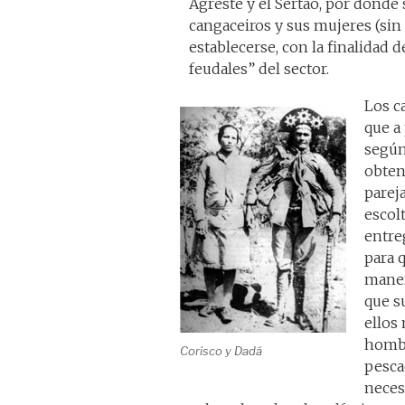
Agreste y el Sertão, por dond
cangaceiros y sus mujeres (sin 
establecerse, con la finalidad d
feudales” del sector.
Los c
que a
según
obten
parej
escolt
entreg
para 
manera
que s
ellos
hombr
Corisco y Dadá
pesca
neces