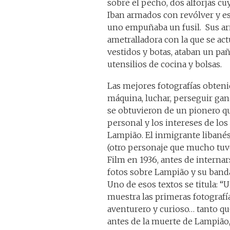
sobre el pecho, dos alforjas cu
Iban armados con revólver y e
uno empuñaba un fusil. Sus arm
ametralladora con la que se ac
vestidos y botas, ataban un pañ
utensilios de cocina y bolsas.
Las mejores fotografías obtenid
máquina, luchar, perseguir gana
se obtuvieron de un pionero qu
personal y los intereses de los 
Lampião. El inmigrante libané
(otro personaje que mucho tuvo
Film en 1936, antes de internar
fotos sobre Lampião y su band
Uno de esos textos se titula: “
muestra las primeras fotografí
aventurero y curioso… tanto q
antes de la muerte de Lampião,