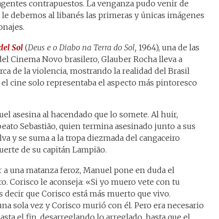
agentes contrapuestos. La venganza pudo venir de
ue le debemos al libanés las primeras y únicas imágenes
onajes.
del Sol
(
Deus e o Diabo na Terra do Sol,
1964), una de las
del Cinema Novo brasilero, Glauber Rocha lleva a
ca de la violencia, mostrando la realidad del Brasil
el cine solo representaba el aspecto más pintoresco
el asesina al hacendado que lo somete. Al huir,
eato Sebastião, quien termina asesinado junto a sus
alva y se suma a la tropa diezmada del cangaceiro
uerte de su capitán Lampião.
ir a una matanza feroz, Manuel pone en duda el
iro. Corisco le aconseja: «Si yo muero vete con tu
 decir que Corisco está más muerto que vivo.
na sola vez y Corisco murió con él. Pero era necesario
sta el fin, desarreglando lo arreglado, hasta que el