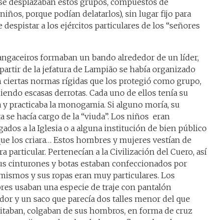
e se desplazaban estos grupos, compuestos de
niños, porque podían delatarlos), sin lugar fijo para
e despistar a los ejércitos particulares de los “señores
angaceiros formaban un bando alrededor de un líder,
 partir de la jefatura de Lampião se había organizado
 ciertas normas rígidas que los protegió como grupo,
iendo escasas derrotas. Cada uno de ellos tenía su
a y practicaba la monogamia. Si alguno moría, su
a se hacía cargo de la “viuda”. Los niños eran
ados a la Iglesia o a alguna institución de bien público
que los criara… Estos hombres y mujeres vestían de
 particular. Pertenecían a la Civilización del Cuero, así
us cinturones y botas estaban confeccionados por
 mismos y sus ropas eran muy particulares. Los
es usaban una especie de traje con pantalón
dor y un saco que parecía dos talles menor del que
itaban, colgaban de sus hombros, en forma de cruz