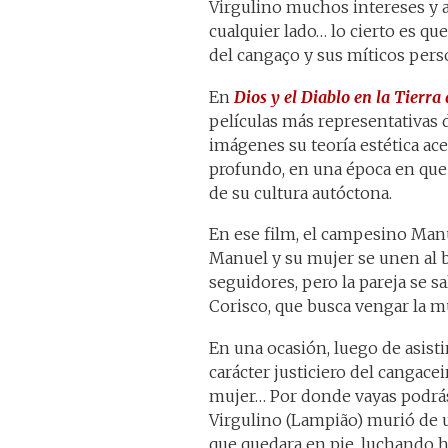
Virgulino muchos intereses y 
cualquier lado… lo cierto es q
del cangaço y sus míticos pers
En
Dios y el Diablo en la Tierra 
películas más representativas 
imágenes su teoría estética acer
profundo, en una época en que 
de su cultura autóctona.
En ese film, el campesino Manu
Manuel y su mujer se unen al b
seguidores, pero la pareja se s
Corisco, que busca vengar la m
En una ocasión, luego de asist
carácter justiciero del cangace
mujer… Por donde vayas podrás
Virgulino (Lampião) murió de u
que quedara en pie, luchando ha