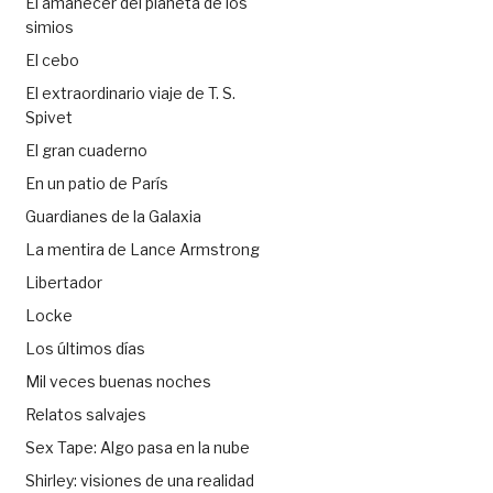
El amanecer del planeta de los
simios
El cebo
El extraordinario viaje de T. S.
Spivet
El gran cuaderno
En un patio de París
Guardianes de la Galaxia
La mentira de Lance Armstrong
Libertador
Locke
Los últimos días
Mil veces buenas noches
Relatos salvajes
Sex Tape: Algo pasa en la nube
Shirley: visiones de una realidad