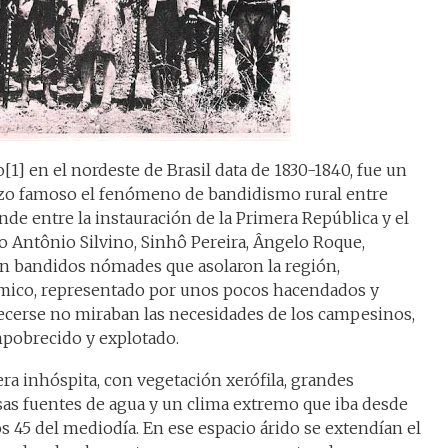
o[1] en el nordeste de Brasil data de 1830-1840, fue un
izo famoso el fenómeno de bandidismo rural entre
nde entre la instauración de la Primera República y el
 Antônio Silvino, Sinhô Pereira, Ângelo Roque,
an bandidos nómades que asolaron la región,
mico, representado por unos pocos hacendados y
uecerse no miraban las necesidades de los campesinos,
pobrecido y explotado.
era inhóspita, con vegetación xerófila, grandes
sas fuentes de agua y un clima extremo que iba desde
os 45 del mediodía. En ese espacio árido se extendían el