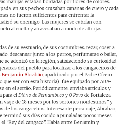
yas manijas estaban bordadas por flores de colores.
spada, en sus pechos cruzaban cananas de cuero y cada
as no fueron suficientes para enfrentar la
tualizó su enemigo. Las mujeres se cubrían con
uelo al cuello y atravesaban a modo de alforjas
as de su vestuario, de sus costumbres: rezar, coser a
do, descansar junto a los perros, perfumarse o bailar,
e se adentró en la región, satisfaciendo su curiosidad
jerarcas del pueblo para localizar a los cangaceiros de
s
Benjamin Abrahão
, apadrinado por el Padre Cícero
 que ver con esta historia), fue equipado por ABA-
se en el sertão. Periódicamente, enviaba artículos y
a para el
Diário de Pernambuco
y
O Povo
de Fortaleza.
Un viaje de 18 meses por los sertones nordestinos” y
as de los cangaceiros. Interesante personaje, Abrahao,
ue terminó sus días cosido a puñaladas pocos meses
 el “Rey del cangaço”. Había entre Benjamin y