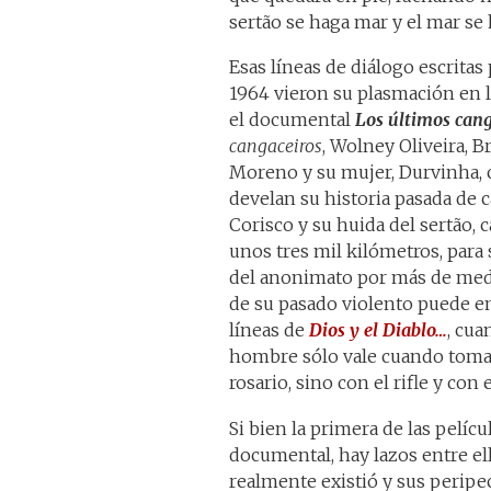
sertão se haga mar y el mar se 
Esas líneas de diálogo escritas
1964 vieron su plasmación en la
el documental
Los últimos cang
cangaceiros
, Wolney Oliveira, Br
Moreno y su mujer, Durvinha, c
develan su historia pasada de 
Corisco y su huida del sertão, 
unos tres mil kilómetros, para s
del anonimato por más de medio
de su pasado violento puede e
líneas de
Dios y el Diablo…
, cua
hombre sólo vale cuando toma 
rosario, sino con el rifle y con 
Si bien la primera de las pelíc
documental, hay lazos entre ell
realmente existió y sus perip