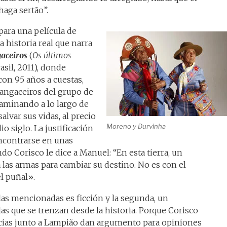
haga sertão”.
 para una película de
 historia real que narra
aceiros
(
Os últimos
asil, 2011), donde
on 95 años a cuestas,
cangaceiros del grupo de
caminando a lo largo de
alvar sus vidas, al precio
Moreno y Durvinha
 siglo. La justificación
ncontrarse en unas
ndo Corisco le dice a Manuel: “En esta tierra, un
las armas para cambiar su destino. No es con el
el puñal».
ulas mencionadas es ficción y la segunda, un
as que se trenzan desde la historia. Porque Corisco
ecias junto a Lampião dan argumento para opiniones