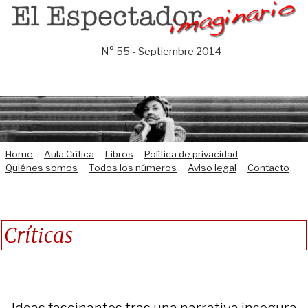
Saltar
al
contenido
N° 55 - Septiembre 2014
Home
Aula Crítica
Libros
Política de privacidad
Quiénes somos
Todos los números
Aviso legal
Contacto
Críticas
Ideas fascinantes tras una narrativa insegura