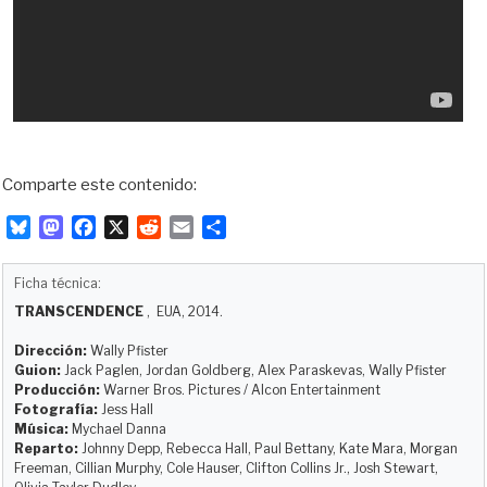
Comparte este contenido:
B
M
F
X
R
E
C
l
a
a
e
m
o
u
s
c
d
a
m
Ficha técnica:
e
t
e
d
i
p
TRANSCENDENCE
, EUA, 2014.
s
o
b
i
l
a
k
d
o
t
r
Dirección:
Wally Pfister
y
o
o
t
Guion:
Jack Paglen, Jordan Goldberg, Alex Paraskevas, Wally Pfister
Producción:
Warner Bros. Pictures / Alcon Entertainment
n
k
i
Fotografía:
Jess Hall
r
Música:
Mychael Danna
Reparto:
Johnny Depp, Rebecca Hall, Paul Bettany, Kate Mara, Morgan
Freeman, Cillian Murphy, Cole Hauser, Clifton Collins Jr., Josh Stewart,