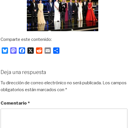
Comparte este contenido:
B
M
F
X
R
E
C
l
a
a
e
m
o
u
s
c
d
a
m
e
t
e
d
i
p
Deja una respuesta
s
o
b
i
l
a
k
d
o
t
r
Tu dirección de correo electrónico no será publicada.
Los campos
y
o
o
t
obligatorios están marcados con
*
n
k
i
r
Comentario
*