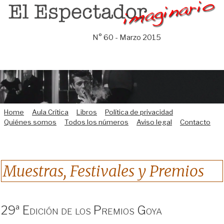
Saltar
al
contenido
N° 60 - Marzo 2015
Home
Aula Crítica
Libros
Política de privacidad
Quiénes somos
Todos los números
Aviso legal
Contacto
Muestras, Festivales y Premios
29ª Edición de los Premios Goya