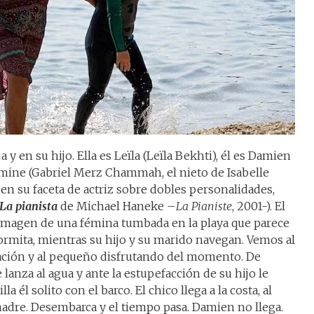
 y en su hijo. Ella es Leïla (Leïla Bekhti), él es Damien
mine (Gabriel Merz Chammah, el nieto de Isabelle
n su faceta de actriz sobre dobles personalidades,
La pianista
de Michael Haneke –
La Pianiste
, 2001-). El
imagen de una fémina tumbada en la playa que parece
ormita, mientras su hijo y su marido navegan. Vemos al
ión y al pequeño disfrutando del momento. De
 lanza al agua y ante la estupefacción de su hijo le
la él solito con el barco. El chico llega a la costa, al
adre. Desembarca y el tiempo pasa. Damien no llega.