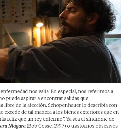
nfermedad nos valía. En especial, nos referimos a
 no puede aspirar a encontrar salidas que
 libre de la afección. Schopenhauer lo describía con
que excede de tal manera a los bienes exteriores que en
s feliz que un rey enfermo”. Ya sea el síndrome de
ara Niágara
(Bob Gosse, 1997) o trastornos obsesivos-