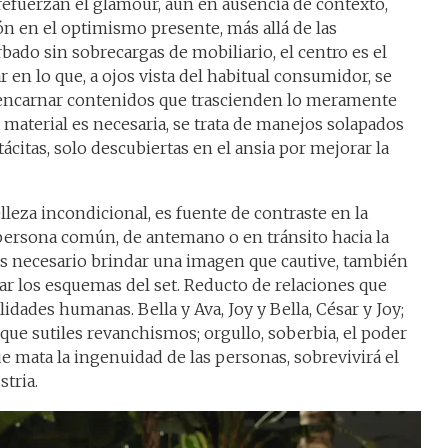
efuerzan el glamour, aun en ausencia de contexto,
ón en el optimismo presente, más allá de las
rbado sin sobrecargas de mobiliario, el centro es el
r en lo que, a ojos vista del habitual consumidor, se
a encarnar contenidos que trascienden lo meramente
 material es necesaria, se trata de manejos solapados
tácitas, solo descubiertas en el ansia por mejorar la
lleza incondicional, es fuente de contraste en la
a persona común, de antemano o en tránsito hacia la
 es necesario brindar una imagen que cautive, también
gar los esquemas del set. Reducto de relaciones que
idades humanas. Bella y Ava, Joy y Bella, César y Joy;
ue sutiles revanchismos; orgullo, soberbia, el poder
que mata la ingenuidad de las personas, sobrevivirá el
stria.