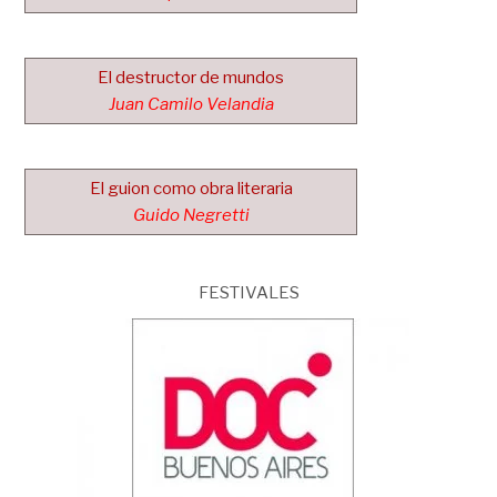
El destructor de mundos
Juan Camilo Velandia
El guion como obra literaria
Guido Negretti
FESTIVALES