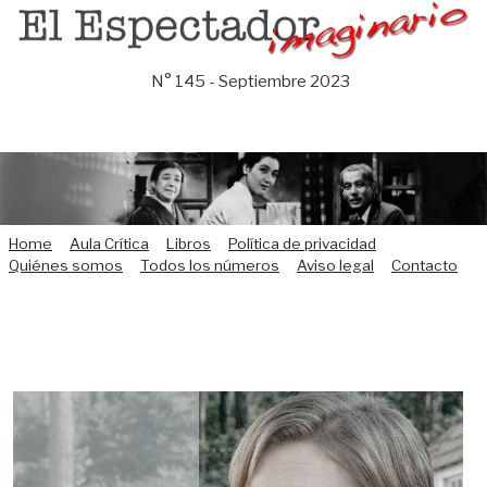
Saltar
al
contenido
N° 145 - Septiembre 2023
Home
Aula Crítica
Libros
Política de privacidad
Quiénes somos
Todos los números
Aviso legal
Contacto