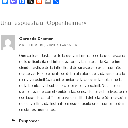
B
M
F
X
R
E
C
l
a
a
e
m
o
u
s
c
d
a
m
e
t
e
d
i
p
Una respuesta a «Oppenheimer»
s
o
b
i
l
a
k
d
o
t
r
y
o
o
t
Gerardo Cremer
n
k
i
2 SEPTIEMBRE, 2023 A LAS 15:06
r
Que curioso. Justamente la que a mi me parece la peor escena
de ls película (la del interrogatorio y la mirada de Katherine
siendo testigo de la infidelidad de su esposo) es la que más
destacas. Posiblemente se deba al valor que cada uno da a lo
real y verosimil (para mi lo mejor es la secuencia de la prueba
de la bomba) y el subconsciente y lo inverosimil. Nolan es un
genio jugando con el sonido y las sensaciones subjetivas, pero
ese juego llevar al límite la verosimilitud del relato (de riesgo) y
de convertir cada instante en espectaculo creo que le pierden
en ciertos momentos.
Responder