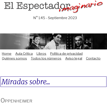
Saltar
al
contenido
N° 145 - Septiembre 2023
Home
Aula Crítica
Libros
Política de privacidad
Quiénes somos
Todos los números
Aviso legal
Contacto
Miradas sobre...
Oppenheimer