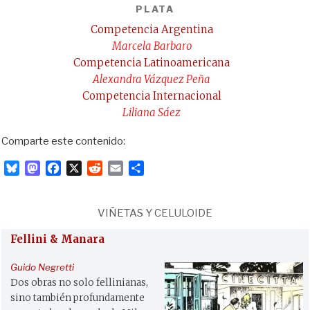
PLATA
Competencia Argentina
Marcela Barbaro
Competencia Latinoamericana
Alexandra Vázquez Peña
Competencia Internacional
Liliana Sáez
Comparte este contenido:
B
M
F
X
R
E
C
l
a
a
e
m
o
u
s
c
d
a
m
e
t
e
d
i
p
VIÑETAS Y CELULOIDE
s
o
b
i
l
a
Fellini & Manara
k
d
o
t
r
y
o
o
t
Guido Negretti
n
k
i
Dos obras no solo fellinianas,
r
sino también profundamente