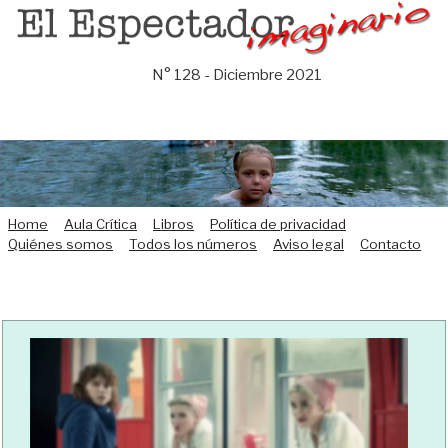
Saltar
al
contenido
N° 128 - Diciembre 2021
Home
Aula Crítica
Libros
Política de privacidad
Quiénes somos
Todos los números
Aviso legal
Contacto