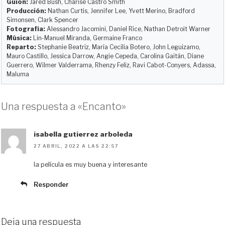
Guion:
Jared Bush, Charise Castro Smith
n
k
i
Producción:
Nathan Curtis, Jennifer Lee, Yvett Merino, Bradford
r
Simonsen, Clark Spencer
Fotografía:
Alessandro Jacomini, Daniel Rice, Nathan Detroit Warner
Música:
Lin-Manuel Miranda, Germaine Franco
Reparto:
Stephanie Beatriz, María Cecilia Botero, John Leguizamo,
Mauro Castillo, Jessica Darrow, Angie Cepeda, Carolina Gaitán, Diane
Guerrero, Wilmer Valderrama, Rhenzy Feliz, Ravi Cabot-Conyers, Adassa,
Maluma
Una respuesta a «Encanto»
isabella gutierrez arboleda
27 ABRIL, 2022 A LAS 22:57
la película es muy buena y interesante
Responder
Deja una respuesta