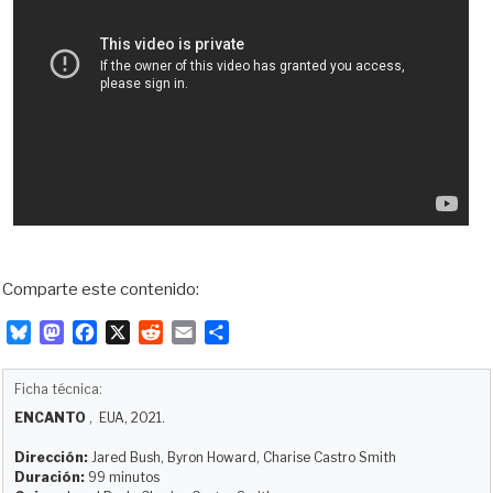
Comparte este contenido:
B
M
F
X
R
E
C
l
a
a
e
m
o
u
s
c
d
a
m
Ficha técnica:
e
t
e
d
i
p
ENCANTO
, EUA, 2021.
s
o
b
i
l
a
k
d
o
t
r
Dirección:
Jared Bush, Byron Howard, Charise Castro Smith
y
o
o
t
Duración:
99 minutos