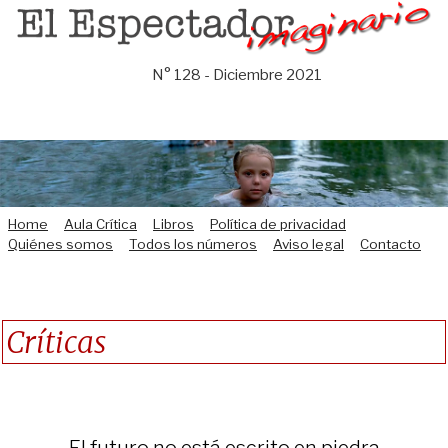
Saltar
al
contenido
N° 128 - Diciembre 2021
Home
Aula Crítica
Libros
Política de privacidad
Quiénes somos
Todos los números
Aviso legal
Contacto
Críticas
El futuro no está escrito en piedra