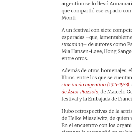
argentino se lo llevó Annamaría
que compartió ese espacio con e
Monti.
A un festival con siete compet
esperadas –que, lamentablemen
streaming
– de autores como P
Mia Hansen-Løve, Hong Sangsoo
entre otros.
Además de otros homenajes, el 
libros, entre los que se cuenta
cine mudo argentino (1915-1933)
,
de Ástor Piazzola
, de Marcelo Go
festival y la Embajada de Franc
Hubo retrospectivas de la actr
de Helke Misselwitz, de quien
En el encuentro con los organiz