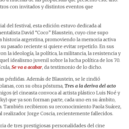
tros con invitados y distintos eventos que
al del festival, esta edición estuvo dedicada al
entalista David “Coco” Blaustein, cuyo cine supo
 la historia argentina, promoviendo la memoria activa
su pasado reciente si quiere evitar repetirlo. En sus
la ideología, la política, la militancia, la resistencia y
el idealismo juvenil sobre la lucha política de los 70.
ícula,
Se va a acabar
, da testimonio de lo dicho.
as pérdidas. Además de Blaustein, se le rindió
olanas, con su obra póstuma,
Tres a la deriva del acto
igos (el cineasta convoca al artista plástico Luis Noé y
ky) que ya son forman parte, cada uno en su ámbito,
ina. También recibieron su reconocimiento Paola Suárez,
 realizador Jorge Coscia, recientemente fallecidos.
ria de tres prestigiosas personalidades del cine