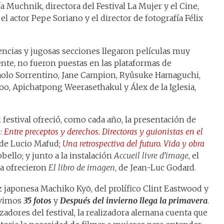
 Muchnik, directora del Festival La Mujer y el Cine,
l actor Pepe Soriano y el director de fotografía Félix
encias y jugosas secciones llegaron películas muy
te, no fueron puestas en las plataformas de
aolo Sorrentino, Jane Campion, Ryûsuke Hamaguchi,
, Apichatpong Weerasethakul y Álex de la Iglesia,
festival ofreció, como cada año, la presentación de
n:
Entre preceptos y derechos. Directoras y guionistas en el
 de Lucio Mafud;
Una retrospectiva del futuro. Vida y obra
bello; y junto a la instalación
Accueil livre d’image
, el
ia ofrecieron
El libro de imagen
, de Jean-Luc Godard.
iz japonesa Machiko Kyō, del prolífico Clint Eastwood y
 vimos
35 fotos
y
Después del invierno llega la primavera
.
adores del festival, la realizadora alemana cuenta que