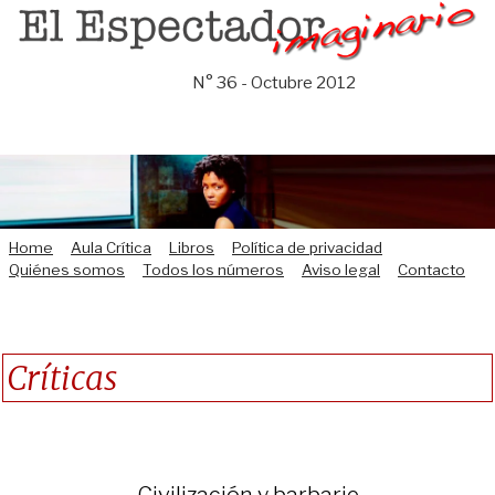
Saltar
al
contenido
N° 36 - Octubre 2012
Home
Aula Crítica
Libros
Política de privacidad
Quiénes somos
Todos los números
Aviso legal
Contacto
Críticas
Civilización y barbarie