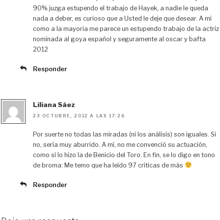
90% juzga estupendo el trabajo de Hayek, a nadie le queda
nada a deber, es curioso que a Usted le deje que desear. A mi
como a la mayoria me parece un estupendo trabajo de la actriz
nominada al goya español y seguramente al oscar y bafta
2012
Responder
Liliana Sáez
23 OCTUBRE, 2012 A LAS 17:26
Por suerte no todas las miradas (ni los análisis) son iguales. Si
no, sería muy aburrido. A mí, no me convenció su actuación,
como sí lo hizo la de Benicio del Toro. En fin, se lo digo en tono
de broma: Me temo que ha leído 97 críticas de más
Responder