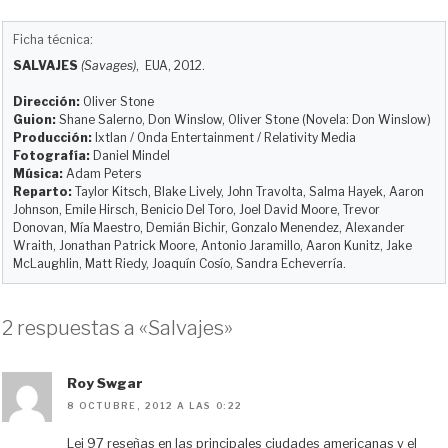
l
a
a
e
m
o
u
s
c
d
a
m
Ficha técnica:
e
t
e
d
i
p
SALVAJES
(Savages)
, EUA, 2012.
s
o
b
i
l
a
k
d
o
t
r
Dirección:
Oliver Stone
y
o
o
t
Guion:
Shane Salerno, Don Winslow, Oliver Stone (Novela: Don Winslow)
Producción:
Ixtlan / Onda Entertainment / Relativity Media
n
k
i
Fotografía:
Daniel Mindel
r
Música:
Adam Peters
Reparto:
Taylor Kitsch, Blake Lively, John Travolta, Salma Hayek, Aaron
Johnson, Emile Hirsch, Benicio Del Toro, Joel David Moore, Trevor
Donovan, Mía Maestro, Demián Bichir, Gonzalo Menendez, Alexander
Wraith, Jonathan Patrick Moore, Antonio Jaramillo, Aaron Kunitz, Jake
McLaughlin, Matt Riedy, Joaquín Cosío, Sandra Echeverría.
2 respuestas a «Salvajes»
Roy Swgar
8 OCTUBRE, 2012 A LAS 0:22
Lei 97 reseñas en las principales ciudades americanas y el