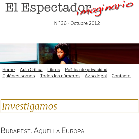
Saltar
al
contenido
N° 36 - Octubre 2012
Home
Aula Crítica
Libros
Política de privacidad
Quiénes somos
Todos los números
Aviso legal
Contacto
Investigamos
Budapest. Aquella Europa