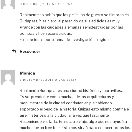
n
k
i
9 OCTUBRE, 2012 A LAS 13:54
r
Realmente no sabía que las películas de guerra se filmaran en
Budapest. Y es claro, el parecido de sus edificios es muy
grande con las ciudades alemanas semidestruidas por las
bombas y hoy, reconstruidas.
Felicitaciones por el tema de investigación elegido.
Responder
Monica
3 DICIEMBRE, 2018 A LAS 22:27
Realmente Budapest es una ciudad histórica y maravillosa.
Es sorprendente como muchas de las arquitecturas y
monumentos de la ciudad continúan en pie habiendo
soportado el peso de la historia. Quizás esto mismo confina el
aire misterioso a la ciudad, a la vez que fascinante.
Recomiendo visitarla. En nuestro viaje, algo que nos ayudó a
mucho, fue un free tour. Esto nos sirvió para conocer todos los