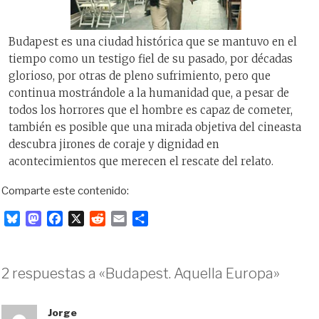
Budapest es una ciudad histórica que se mantuvo en el
tiempo como un testigo fiel de su pasado, por décadas
glorioso, por otras de pleno sufrimiento, pero que
continua mostrándole a la humanidad que, a pesar de
todos los horrores que el hombre es capaz de cometer,
también es posible que una mirada objetiva del cineasta
descubra jirones de coraje y dignidad en
acontecimientos que merecen el rescate del relato.
Comparte este contenido:
B
M
F
X
R
E
C
l
a
a
e
m
o
u
s
c
d
a
m
e
t
e
d
i
p
2 respuestas a «Budapest. Aquella Europa»
s
o
b
i
l
a
k
d
o
t
r
y
o
o
t
Jorge