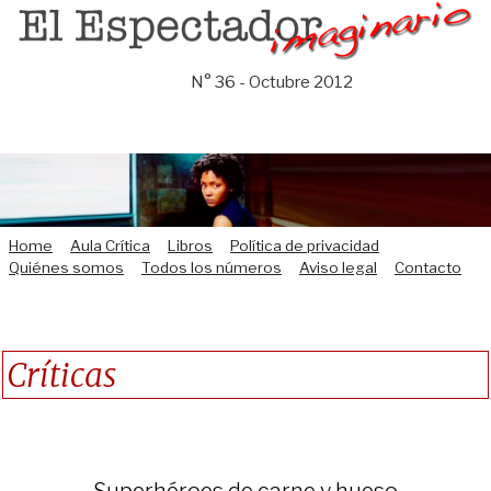
Saltar
al
contenido
N° 36 - Octubre 2012
Home
Aula Crítica
Libros
Política de privacidad
Quiénes somos
Todos los números
Aviso legal
Contacto
Críticas
Superhéroes de carne y hueso