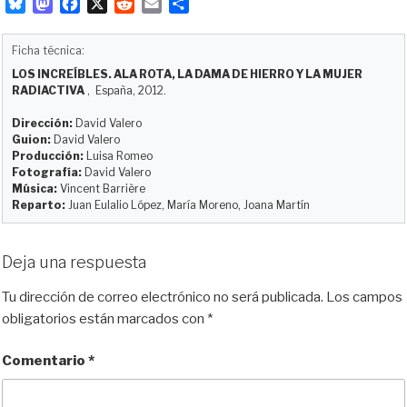
B
M
F
X
R
E
C
l
a
a
e
m
o
u
s
c
d
a
m
Ficha técnica:
e
t
e
d
i
p
LOS INCREÍBLES. ALA ROTA, LA DAMA DE HIERRO Y LA MUJER
s
o
b
i
l
a
RADIACTIVA
, España, 2012.
k
d
o
t
r
y
o
o
t
Dirección:
David Valero
Guion:
David Valero
n
k
i
Producción:
Luisa Romeo
r
Fotografía:
David Valero
Música:
Vincent Barrière
Reparto:
Juan Eulalio López, María Moreno, Joana Martín
Deja una respuesta
Tu dirección de correo electrónico no será publicada.
Los campos
obligatorios están marcados con
*
Comentario
*