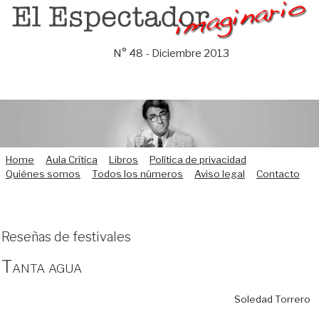
Saltar
al
contenido
N° 48 - Diciembre 2013
Home
Aula Crítica
Libros
Política de privacidad
Quiénes somos
Todos los números
Aviso legal
Contacto
Reseñas de festivales
Tanta agua
Soledad Torrero