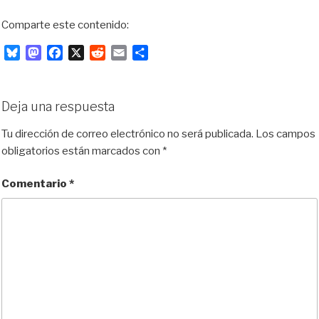
Comparte este contenido:
B
M
F
X
R
E
C
l
a
a
e
m
o
u
s
c
d
a
m
e
t
e
d
i
p
Deja una respuesta
s
o
b
i
l
a
k
d
o
t
r
Tu dirección de correo electrónico no será publicada.
Los campos
y
o
o
t
obligatorios están marcados con
*
n
k
i
r
Comentario
*