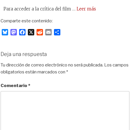
Para acceder a la crítica del film …
Leer más
Comparte este contenido:
B
M
F
X
R
E
C
l
a
a
e
m
o
u
s
c
d
a
m
e
t
e
d
i
p
Deja una respuesta
s
o
b
i
l
a
k
d
o
t
r
Tu dirección de correo electrónico no será publicada.
Los campos
y
o
o
t
obligatorios están marcados con
*
n
k
i
r
Comentario
*