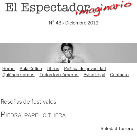
Saltar
al
contenido
N° 48 - Diciembre 2013
Home
Aula Crítica
Libros
Política de privacidad
Quiénes somos
Todos los números
Aviso legal
Contacto
Reseñas de festivales
Piedra, papel o tijera
Soledad Torrero