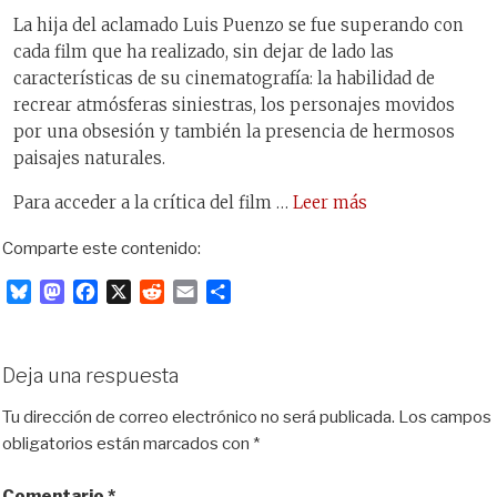
La hija del aclamado Luis Puenzo se fue superando con
cada film que ha realizado, sin dejar de lado las
características de su cinematografía: la habilidad de
recrear atmósferas siniestras, los personajes movidos
por una obsesión y también la presencia de hermosos
paisajes naturales.
Para acceder a la crítica del film …
Leer más
Comparte este contenido:
B
M
F
X
R
E
C
l
a
a
e
m
o
u
s
c
d
a
m
e
t
e
d
i
p
Deja una respuesta
s
o
b
i
l
a
k
d
o
t
r
Tu dirección de correo electrónico no será publicada.
Los campos
y
o
o
t
obligatorios están marcados con
*
n
k
i
r
Comentario
*