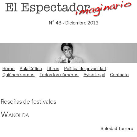
Saltar
al
contenido
N° 48 - Diciembre 2013
Home
Aula Crítica
Libros
Política de privacidad
Quiénes somos
Todos los números
Aviso legal
Contacto
Reseñas de festivales
Wakolda
Soledad Torrero