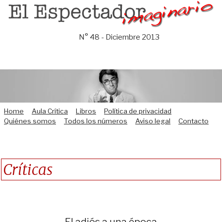
Saltar
al
contenido
N° 48 - Diciembre 2013
Home
Aula Crítica
Libros
Política de privacidad
Quiénes somos
Todos los números
Aviso legal
Contacto
Críticas
El adiós a una época