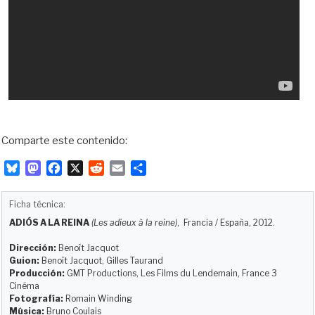
Comparte este contenido:
B
M
F
X
R
E
C
l
a
a
e
m
o
u
s
c
d
a
m
Ficha técnica:
e
t
e
d
i
p
ADIÓS A LA REINA
(Les adieux à la reine)
, Francia / España, 2012.
s
o
b
i
l
a
k
d
o
t
r
Dirección:
Benoît Jacquot
y
o
o
t
Guion:
Benoît Jacquot, Gilles Taurand
Producción:
GMT Productions, Les Films du Lendemain, France 3
n
k
i
Cinéma
r
Fotografía:
Romain Winding
Música:
Bruno Coulais