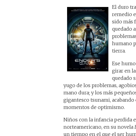
El duro tr
remedio en
sido más f
quedado ap
problemas,
humano pa
tierra.
Ese humo 
girar en l
quedado su
yugo de los problemas, agobios
mano dura; y los más pequeños 
gigantesco tsunami, acabando con
momentos de optimismo.
Niños con la infancia perdida e
norteamericano, en su novela
un tiempo en el que el ser hum