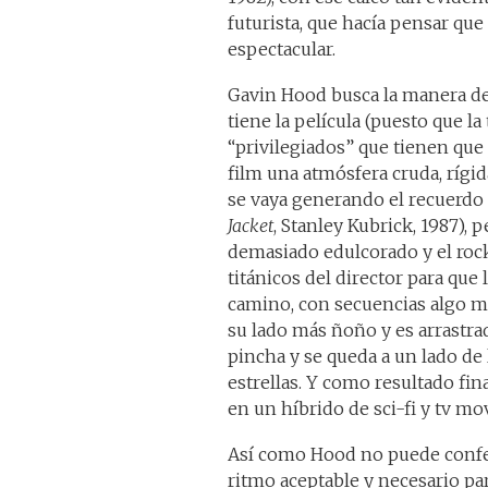
futurista, que hacía pensar qu
espectacular.
Gavin Hood busca la manera de r
tiene la película (puesto que l
“privilegiados” que tienen que j
film una atmósfera cruda, rígi
se vaya generando el recuerd
Jacket
, Stanley Kubrick, 1987), 
demasiado edulcorado y el rock
titánicos del director para que
camino, con secuencias algo má
su lado más ñoño y es arrastrad
pincha y se queda a un lado de 
estrellas. Y como resultado fin
en un híbrido de sci-fi y tv mo
Así como Hood no puede confer
ritmo aceptable y necesario par