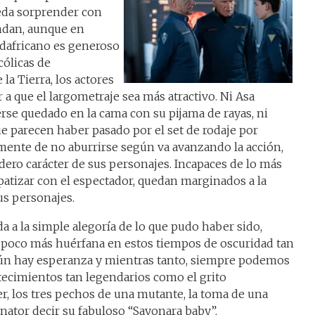
da sorprender con
ndan, aunque en
sudafricano es generoso
cólicas de
la Tierra, los actores
a que el largometraje sea más atractivo. Ni Asa
erse quedado en la cama con su pijama de rayas, ni
ue parecen haber pasado por el set de rodaje por
amente de no aburrirse según va avanzando la acción,
adero carácter de sus personajes. Incapaces de lo más
mpatizar con el espectador, quedan marginados a la
us personajes.
a a la simple alegoría de lo que pudo haber sido,
 poco más huérfana en estos tiempos de oscuridad tan
ún hay esperanza y mientras tanto, siempre podemos
ecimientos tan legendarios como el grito
, los tres pechos de una mutante, la toma de una
inator decir su fabuloso “Sayonara baby”.