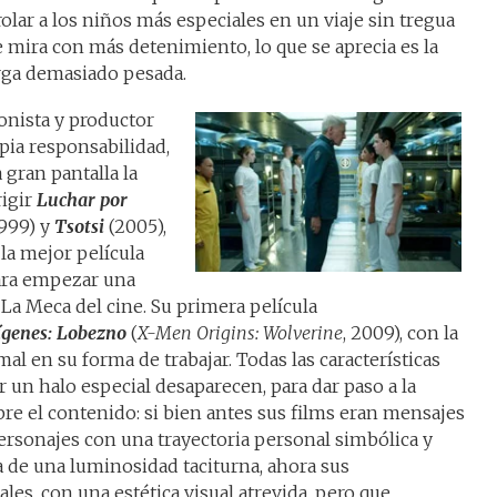
rolar a los niños más especiales en un viaje sin tregua
 se mira con más detenimiento, lo que se aprecia es la
arga demasiado pesada.
ionista y productor
pia responsabilidad,
a gran pantalla la
rigir
Luchar por
1999) y
Tsotsi
(2005),
 la mejor película
para empezar una
La Meca del cine. Su primera película
genes: Lobezno
(
X-Men Origins: Wolverine
, 2009), con la
al en su forma de trabajar. Todas las características
r un halo especial desaparecen, para dar paso a la
re el contenido: si bien antes sus films eran mensajes
rsonajes con una trayectoria personal simbólica y
a de una luminosidad taciturna, ahora sus
les, con una estética visual atrevida, pero que