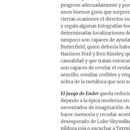
progrese adecuadamente y pue
unos buenos giros que sorpre
ciertas ocasiones el director 
y regala algunas fotografías bu
determinadas localizaciones de 
tampoco son capaces de ayudar 
Butterfield, quien debería hab
Harrison Ford y Ben Kinsley, q
casualidad y que tratan estoic
son capaces de revelar el verd
sencillo, resultar creíbles y e
sobra de la metáfora que son s
El juego de Ender
queda reducid
dejando a la épica moderna un
necesitados de imaginación. A
hacer memoria y recodar acont
desesperado de Luke Skywalker
píldora roja o escuchar a Term