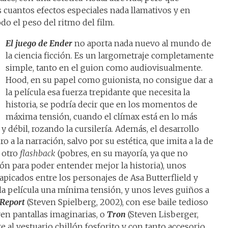
cuantos efectos especiales nada llamativos y en
do el peso del ritmo del film.
El juego de Ender
no aporta nada nuevo al mundo de
la ciencia ficción. Es un largometraje completamente
simple, tanto en el guion como audiovisualmente.
Hood, en su papel como guionista, no consigue dar a
la película esa fuerza trepidante que necesita la
historia, se podría decir que en los momentos de
máxima tensión, cuando el clímax está en lo más
o y débil, rozando la cursilería. Además, el desarrollo
 a la narración, salvo por su estética, que imita a la de
 otro
flashback
(pobres, en su mayoría, ya que no
ión para poder entender mejor la historia), unos
apicados entre los personajes de Asa Butterflield y
la película una mínima tensión, y unos leves guiños a
 Report
(Steven Spielberg, 2002), con ese baile tedioso
n pantallas imaginarias, o
Tron
(Steven Lisberger,
e al vestuario chillón fosforito y con tanto accesorio