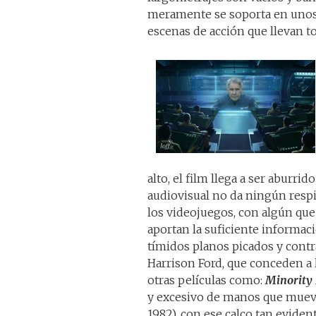
meramente se soporta en unos 
escenas de acción que llevan to
alto, el film llega a ser aburrid
audiovisual no da ningún respiro
los videojuegos, con algún que
aportan la suficiente informac
tímidos planos picados y contr
Harrison Ford, que conceden a 
otras películas como:
Minority
y excesivo de manos que mueve
1982), con ese calco tan evident