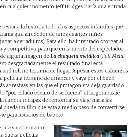
e en cualquier momento Jeff Bridges haría una entrada
estar a la historia todos los aspectos infantiles que
a trama gira alrededor de unos cuantos niños
ugar a ser adultos). Para ello, ha intentado otorgar al
da y competitiva, para que en la mente del espectador
o de alguna imagen de
La chaqueta metálica
(
Full Metal
pero desgraciadamente el resultado final está
 and roll no termina de llegar. A pesar estos esfuerzos
 la película termine de arrancar y vaya por el buen
s agresivas en las que el protagonista deja guardado
o “por el lado oscuro de su fuerza”, el largometraje
la cuneta, incapaz de remontar su viaje hacia las
al queda un film que está a medio paso de convertirse
vie para usuarios de babero.
ir a su criatura un
a que la película