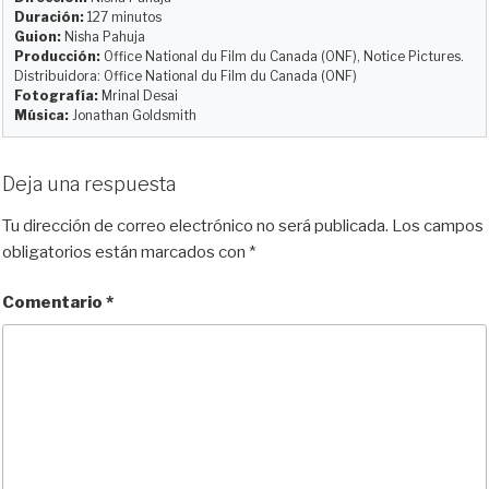
y
o
o
t
Duración:
127 minutos
Guion:
Nisha Pahuja
n
k
i
Producción:
Office National du Film du Canada (ONF), Notice Pictures.
r
Distribuidora: Office National du Film du Canada (ONF)
Fotografía:
Mrinal Desai
Música:
Jonathan Goldsmith
Deja una respuesta
Tu dirección de correo electrónico no será publicada.
Los campos
obligatorios están marcados con
*
Comentario
*