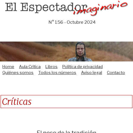
Saltar
al
contenido
N° 156 - Octubre 2024
Home
Aula Crítica
Libros
Política de privacidad
Quiénes somos
Todos los números
Aviso legal
Contacto
Críticas
El peso de la tradición