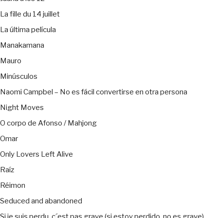
La fille du 14 juillet
La última película
Manakamana
Mauro
Minúsculos
Naomi Campbel – No es fácil convertirse en otra persona
Night Moves
O corpo de Afonso / Mahjong
Omar
Only Lovers Left Alive
Raíz
Réimon
Seduced and abandoned
Si je suis perdu, c´est pas grave (si estoy perdido, no es grave)