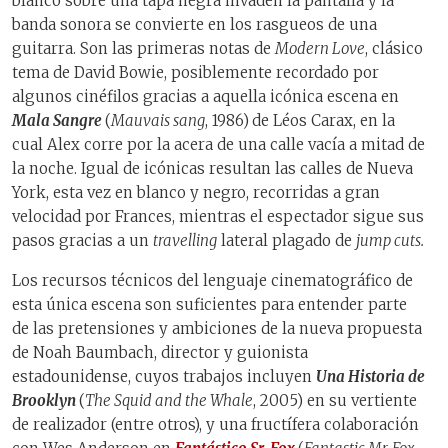
blanco sobre una tapa negra invaden la pantalla y la
banda sonora se convierte en los rasgueos de una
guitarra. Son las primeras notas de
Modern Love
, clásico
tema de David Bowie, posiblemente recordado por
algunos cinéfilos gracias a aquella icónica escena en
Mala Sangre
(
Mauvais sang
, 1986)
de Léos Carax, en la
cual Alex corre por la acera de una calle vacía a mitad de
la noche. Igual de icónicas resultan las calles de Nueva
York, esta vez en blanco y negro, recorridas a gran
velocidad por Frances, mientras el espectador sigue sus
pasos gracias a un
travelling
lateral plagado de
jump cuts.
Los recursos técnicos del lenguaje cinematográfico de
esta única escena son suficientes para entender parte
de las pretensiones y ambiciones de la nueva propuesta
de Noah Baumbach, director y guionista
estadounidense, cuyos trabajos incluyen
Una Historia de
Brooklyn
(
The Squid and the Whale
, 2005) en su vertiente
de realizador (entre otros), y una fructífera colaboración