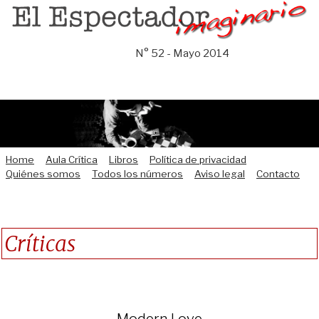
Saltar
al
contenido
N° 52 - Mayo 2014
Home
Aula Crítica
Libros
Política de privacidad
Quiénes somos
Todos los números
Aviso legal
Contacto
Críticas
Modern Love