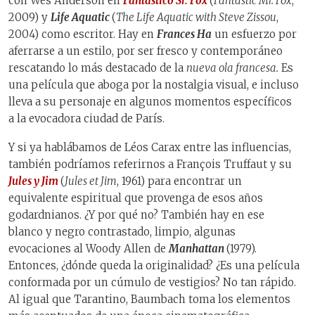
con Wes Anderson en
Fantástico Sr. Fox
(
Fantastic Mr. Fox
,
2009) y
Life Aquatic
(
The Life Aquatic with Steve Zissou
,
2004) como escritor. Hay en
Frances Ha
un esfuerzo por
aferrarse a un estilo, por ser fresco y contemporáneo
rescatando lo más destacado de la
nueva ola francesa.
Es
una película que aboga por la nostalgia visual, e incluso
lleva a su personaje en algunos momentos específicos
a la evocadora ciudad de París.
Y si ya hablábamos de Léos Carax entre las influencias,
también podríamos referirnos a François Truffaut y su
Jules y Jim
(
Jules et Jim
, 1961) para encontrar un
equivalente espiritual que provenga de esos años
godardnianos. ¿Y por qué no? También hay en ese
blanco y negro contrastado, limpio, algunas
evocaciones al Woody Allen de
Manhattan
(1979).
Entonces, ¿dónde queda la originalidad? ¿Es una película
conformada por un cúmulo de vestigios? No tan rápido.
Al igual que Tarantino, Baumbach toma los elementos