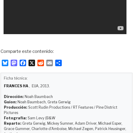
Comparte este contenido:
B
M
F
X
R
E
C
l
a
a
e
m
o
u
s
c
d
a
m
Ficha técnica:
e
t
e
d
i
p
FRANCES HA
, EUA, 2013.
s
o
b
i
l
a
k
d
o
t
r
Dirección:
Noah Baumbach
y
o
o
t
Guion:
Noah Baumbach, Greta Gerwig
Producción:
Scott Rudin Productions / RT Features / Pine District
n
k
i
Pictures
r
Fotografía:
Sam Levy (B&W
Reparto:
Greta Gerwig, Mickey Sumner, Adam Driver, Michael Esper,
Grace Gummer, Charlotte d'Amboise, Michael Zegen, Patrick Heusinger,