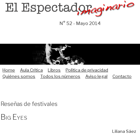
Saltar
al
contenido
N° 52 - Mayo 2014
Home
Aula Crítica
Libros
Política de privacidad
Quiénes somos
Todos los números
Aviso legal
Contacto
Reseñas de festivales
Big Eyes
Liliana Sáez