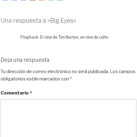
l
a
a
e
m
o
u
s
c
d
a
m
e
t
e
d
i
p
Una respuesta a «Big Eyes»
s
o
b
i
l
a
k
d
o
t
r
y
o
o
t
Pingback:
El cine de Tim Burton, un cine de culto
n
k
i
r
Deja una respuesta
Tu dirección de correo electrónico no será publicada.
Los campos
obligatorios están marcados con
*
Comentario
*