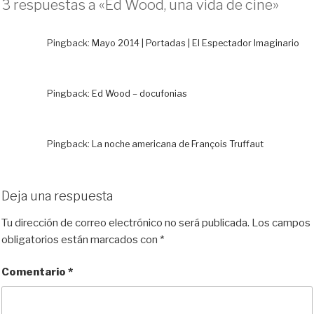
3 respuestas a «Ed Wood, una vida de cine»
s
o
b
i
l
a
k
d
o
t
r
y
o
o
t
Pingback:
Mayo 2014 | Portadas | El Espectador Imaginario
n
k
i
r
Pingback:
Ed Wood – docufonias
Pingback:
La noche americana de François Truffaut
Deja una respuesta
Tu dirección de correo electrónico no será publicada.
Los campos
obligatorios están marcados con
*
Comentario
*