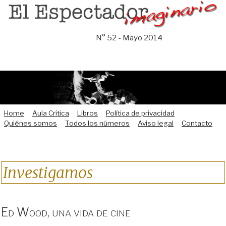
Saltar
al
contenido
N° 52 - Mayo 2014
Home
Aula Crítica
Libros
Política de privacidad
Quiénes somos
Todos los números
Aviso legal
Contacto
Investigamos
Ed Wood, una vida de cine