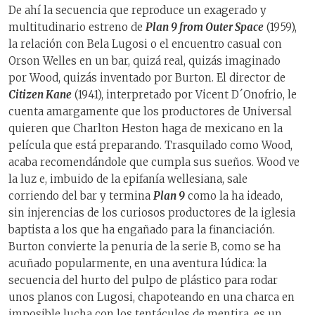
De ahí la secuencia que reproduce un exagerado y
multitudinario estreno de
Plan 9 from Outer Space
(1959),
la relación con Bela Lugosi o el encuentro casual con
Orson Welles en un bar, quizá real, quizás imaginado
por Wood, quizás inventado por Burton. El director de
Citizen Kane
(1941), interpretado por Vicent D´Onofrio, le
cuenta amargamente que los productores de Universal
quieren que Charlton Heston haga de mexicano en la
película que está preparando. Trasquilado como Wood,
acaba recomendándole que cumpla sus sueños. Wood ve
la luz e, imbuido de la epifanía wellesiana, sale
corriendo del bar y termina
Plan 9
como la ha ideado,
sin injerencias de los curiosos productores de la iglesia
baptista a los que ha engañado para la financiación.
Burton convierte la penuria de la serie B, como se ha
acuñado popularmente, en una aventura lúdica: la
secuencia del hurto del pulpo de plástico para rodar
unos planos con Lugosi, chapoteando en una charca en
imposible lucha con los tentáculos de mentira, es un