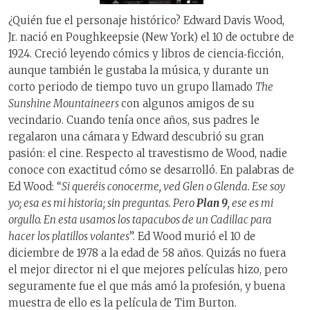
¿Quién fue el personaje histórico? Edward Davis Wood,
Jr. nació en Poughkeepsie (New York) el 10 de octubre de
1924. Creció leyendo cómics y libros de ciencia‑ficción,
aunque también le gustaba la música, y durante un
corto periodo de tiempo tuvo un grupo llamado
The
Sunshine Mountaineers
con algunos amigos de su
vecindario. Cuando tenía once años, sus padres le
regalaron una cámara y Edward descubrió su gran
pasión: el cine. Respecto al travestismo de Wood, nadie
conoce con exactitud cómo se desarrolló. En palabras de
Ed Wood: “
Si queréis conocerme, ved Glen o Glenda. Ese soy
yo; esa es mi historia; sin preguntas. Pero
Plan 9
, ese es mi
orgullo. En esta usamos los tapacubos de un Cadillac para
hacer los platillos volantes
”. Ed Wood murió el 10 de
diciembre de 1978 a la edad de 58 años. Quizás no fuera
el mejor director ni el que mejores películas hizo, pero
seguramente fue el que más amó la profesión, y buena
muestra de ello es la película de Tim Burton.