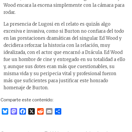
Wood encara la escena simplemente con la cámara para
rodar.
La presencia de Lugosi en el relato es quizás algo
excesiva e invasiva, como si Burton no confiara del todo
en las prestaciones dramáticas del singular Ed Wood y
decidiera reforzar la historia con la relación, muy
idealizada, con el actor que encarnó a Drácula. Ed Wood
fue un hombre de cine y entregado en su totalidad a ello
y, aunque sus dotes eran más que cuestionables, su
misma vida y su peripecia vital y profesional fueron
más que suficientes para justificar este honrado
homenaje de Burton.
Comparte este contenido:
B
M
F
X
R
E
C
l
a
a
e
m
o
u
s
c
d
a
m
e
t
e
d
i
p