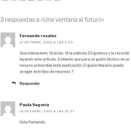
l
a
a
e
m
o
u
s
c
d
a
m
e
t
e
d
i
p
2 respuestas a «Una ventana al futuro»
s
o
b
i
l
a
k
d
o
t
r
y
o
o
t
Fernando rosales
n
k
i
13 OCTUBRE, 2023 A LAS 5:24
r
Que interesante. Gracias. Vi la película 23 gramos y la recordé
leyendo este artículo. Entiendo que para un guión técnico es un
recurso primordial está explicación. El guión literario puede
acoger este tipo de recursos ?
Responder
Paula Segovia
16 OCTUBRE, 2023 A LAS 12:37
Hola Fernando,