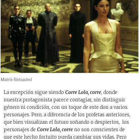
Matrix Reloaded
La excepción sigue siendo
Corre Lola, corre
, donde
nuestra protagonista parece contagiar, sin distinguir
género ni condición, con un toque de este don a varios
personajes. Pero, a diferencia de los profetas anteriores,
que bien visualizan el futuro soñando o despiertos, los
personajes de
Corre Lola, corre
no son conscientes de
que este hecho fortuito pueda cambiar sus vidas. Pero