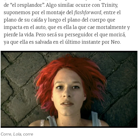
de “el resplandor”. Algo similar ocurre con Trinity,
suponemos por el montaje del
flashforward
, entre el
plano de su caída y luego el plano del cuerpo que
impacta en el auto, que es ella la que cae mortalmente y
pierde la vida. Pero será su perseguidor el que morirá,
ya que ella es salvada en el último instante por Neo.
Corre, Lola, corre