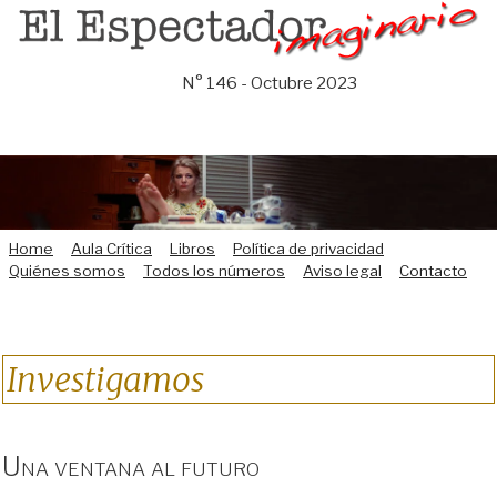
Saltar
al
contenido
N° 146 - Octubre 2023
Home
Aula Crítica
Libros
Política de privacidad
Quiénes somos
Todos los números
Aviso legal
Contacto
Investigamos
Una ventana al futuro