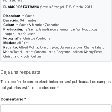
Ficha técnica:
e
t
e
d
i
p
EL AMOR ES EXTRAÑO
(Love Is Strange)
, EUA. Grecia., 2014.
s
o
b
i
l
a
k
d
o
t
r
Dirección:
Ira Sachs
y
o
o
t
Duración:
94 minutos
Guion:
Ira Sachs & Mauricio Zacharias
n
k
i
Producción:
Ira Sachs, Jayne Baron Sherman, Jay Van Hoy, Lucas
r
Joaquin, Lars Knudsen
Fotografía:
Christos Voudouris
Música:
İdil Biret
Reparto:
Alfred Molina, John Lithgow, Darren Burrows, Charlie Tahan,
Marisa Tomei, Harriet Sansom Harris, Cheyenne Jackson, Manny Perez,
Christina Kirk, John Cullum
Deja una respuesta
Tu dirección de correo electrónico no será publicada.
Los campos
obligatorios están marcados con
*
Comentario
*