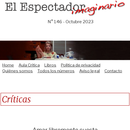
Saltar
al
contenido
N° 146 - Octubre 2023
Home
Aula Crítica
Libros
Política de privacidad
Quiénes somos
Todos los números
Aviso legal
Contacto
Críticas
Amar libremente cuesta