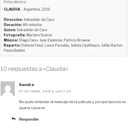
Ficha técnica:
e
t
e
d
i
p
CLAUDIA
, Argentina, 2019.
s
o
b
i
l
a
k
d
o
t
r
Dirección:
Sebastián de Caro
y
o
o
t
Duración:
86 minutos
Guion:
Sebastián de Caro
n
k
i
Fotografía:
Mariano Suárez
r
Música:
Diego Cano, Juan Espinosa, Patricio Browne
Reparto:
Dolores Fonzi, Laura Paredes, Julieta Castiñeyra, Julián Kartun,
Paula Baldini
10 respuestas a «Claudia»
Sandra
27 OCTUBRE, 2019 A LAS 7:29
No pude entender el mensaje de la pelicula y porque lanovia no
queria casarse
Responder