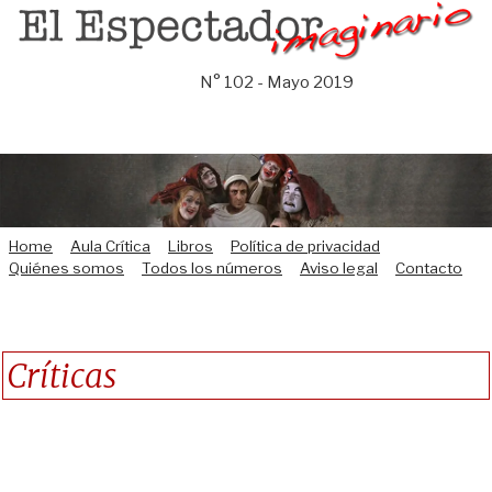
Saltar
al
contenido
N° 102 - Mayo 2019
Home
Aula Crítica
Libros
Política de privacidad
Quiénes somos
Todos los números
Aviso legal
Contacto
Críticas