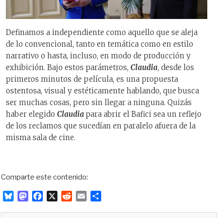
Definamos a independiente como aquello que se aleja
de lo convencional, tanto en temática como en estilo
narrativo o hasta, incluso, en modo de producción y
exhibición. Bajo estos parámetros,
Claudia
, desde los
primeros minutos de película, es una propuesta
ostentosa, visual y estéticamente hablando, que busca
ser muchas cosas, pero sin llegar a ninguna. Quizás
haber elegido
Claudia
para abrir el Bafici sea un reflejo
de los reclamos que sucedían en paralelo afuera de la
misma sala de cine.
Comparte este contenido:
B
M
F
X
R
E
C
l
a
a
e
m
o
u
s
c
d
a
m