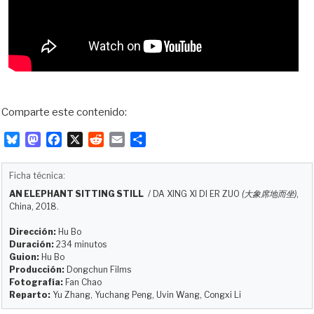
Comparte este contenido:
B
M
F
X
R
E
C
l
a
a
e
m
o
u
s
c
d
a
m
Ficha técnica:
e
t
e
d
i
p
AN ELEPHANT SITTING STILL
/
DA XING XI DI ER ZUO
(大象席地而坐)
,
s
o
b
i
l
a
China, 2018.
k
d
o
t
r
y
o
o
t
Dirección:
Hu Bo
Duración:
234 minutos
n
k
i
Guion:
Hu Bo
r
Producción:
Dongchun Films
Fotografía:
Fan Chao
Reparto:
Yu Zhang, Yuchang Peng, Uvin Wang, Congxi Li