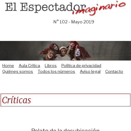
Saltar
al
contenido
N° 102 - Mayo 2019
Home
Aula Crítica
Libros
Política de privacidad
Quiénes somos
Todos los números
Aviso legal
Contacto
Críticas
Relato de la desubicación