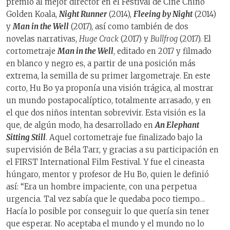
premio al mejor director en el Festival de Cine Chino
Golden Koala,
Night Runner
(2014),
Fleeing by Night
(2014)
y
Man in the Well
(2017), así como también de dos
novelas narrativas,
Huge Crack
(2017) y
Bullfrog
(2017). El
cortometraje
Man in the Well
, editado en 2017 y filmado
en blanco y negro es, a partir de una posición más
extrema, la semilla de su primer largometraje. En este
corto, Hu Bo ya proponía una visión trágica, al mostrar
un mundo postapocalíptico, totalmente arrasado, y en
el que dos niños intentan sobrevivir. Esta visión es la
que, de algún modo, ha desarrollado en
An Elephant
Sitting Still
. Aquel cortometraje fue finalizado bajo la
supervisión de Béla Tarr, y gracias a su participación en
el FIRST International Film Festival. Y fue el cineasta
húngaro, mentor y profesor de Hu Bo, quien le definió
así: “Era un hombre impaciente, con una perpetua
urgencia. Tal vez sabía que le quedaba poco tiempo…
Hacía lo posible por conseguir lo que quería sin tener
que esperar. No aceptaba el mundo y el mundo no lo