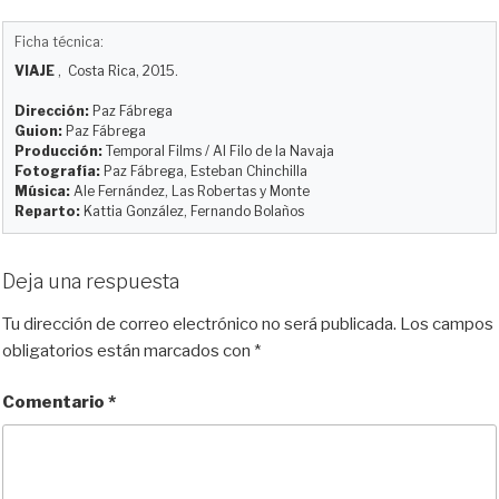
l
a
a
e
m
o
u
s
c
d
a
m
Ficha técnica:
e
t
e
d
i
p
VIAJE
, Costa Rica, 2015.
s
o
b
i
l
a
k
d
o
t
r
Dirección:
Paz Fábrega
y
o
o
t
Guion:
Paz Fábrega
Producción:
Temporal Films / Al Filo de la Navaja
n
k
i
Fotografía:
Paz Fábrega, Esteban Chinchilla
r
Música:
Ale Fernández, Las Robertas y Monte
Reparto:
Kattia González, Fernando Bolaños
Deja una respuesta
Tu dirección de correo electrónico no será publicada.
Los campos
obligatorios están marcados con
*
Comentario
*