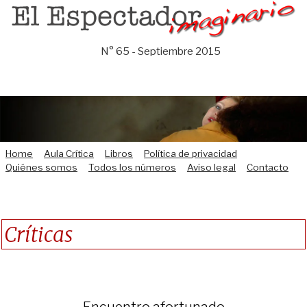
Saltar
al
contenido
N° 65 - Septiembre 2015
Home
Aula Crítica
Libros
Política de privacidad
Quiénes somos
Todos los números
Aviso legal
Contacto
Críticas
Encuentro afortunado