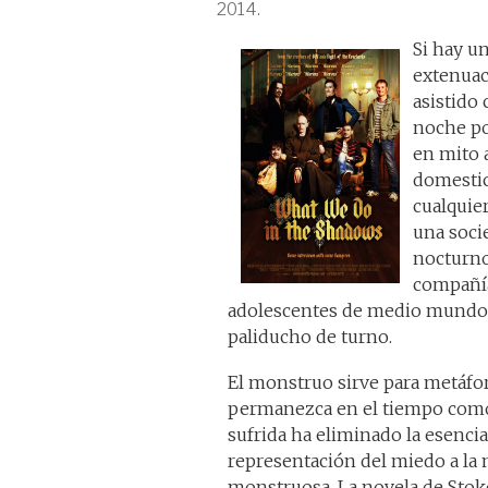
2014.
Si hay u
extenuac
asistido 
noche po
en mito 
domestic
cualquie
una socie
nocturno
compañía
adolescentes de medio mundo,
paliducho de turno.
El monstruo sirve para metáfor
permanezca en el tiempo como r
sufrida ha eliminado la esencia
representación del miedo a la 
monstruosa. La novela de Stok