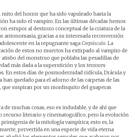
n mito del horror que ha sido vapuleado hasta la
ión ha sido el vampiro. En las últimas décadas hemos
con estupor al destrozo conceptual de la criatura de la
r antonomasia, gracias a su interesada reconversión
adolescente en la repugnante saga
Crepúsculo
. La
ación de estos no muertos ha extirpado al vampiro de
r atisbo del monstruo que poblaba las pesadillas de
dad más dada a la superstición y los terrores
s. En estos días de posmodernidad ridícula, Drácula y
 han quedado para el adorno de las carpetas de las
 que suspiran por un mordisquito del guaperas
a de muchas cosas, eso es indudable, y de ahí que
ecurso literario y cinematográfico, pero la evolución
 primigenia de la mitología vampírica; esto es, la
muerte, pervertida en una especie de vida eterna
er añadió los elementos sexuales que acabaron por