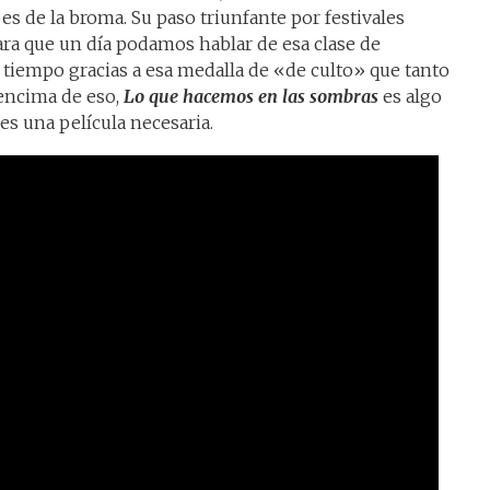
s de la broma. Su paso triunfante por festivales
para que un día podamos hablar de esa clase de
l tiempo gracias a esa medalla de «de culto» que tanto
 encima de eso,
Lo que hacemos en las sombras
es algo
es una película necesaria.