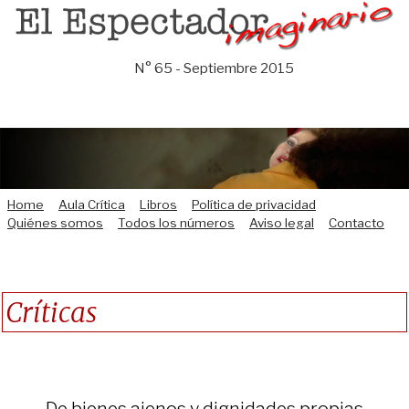
Saltar
al
contenido
N° 65 - Septiembre 2015
Home
Aula Crítica
Libros
Política de privacidad
Quiénes somos
Todos los números
Aviso legal
Contacto
Críticas
De bienes ajenos y dignidades propias