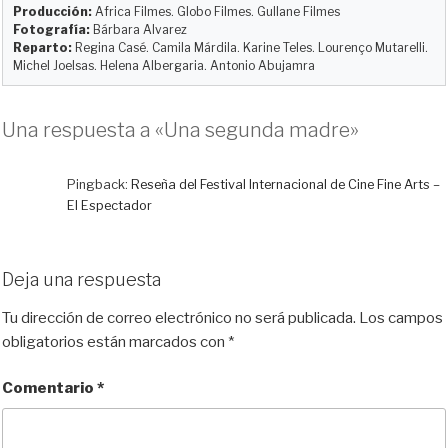
Producción:
Africa Filmes. Globo Filmes. Gullane Filmes
n
k
i
Fotografía:
Bárbara Alvarez
r
Reparto:
Regina Casé. Camila Márdila. Karine Teles. Lourenço Mutarelli.
Michel Joelsas. Helena Albergaria. Antonio Abujamra
Una respuesta a «Una segunda madre»
Pingback:
Reseña del Festival Internacional de Cine Fine Arts –
El Espectador
Deja una respuesta
Tu dirección de correo electrónico no será publicada.
Los campos
obligatorios están marcados con
*
Comentario
*