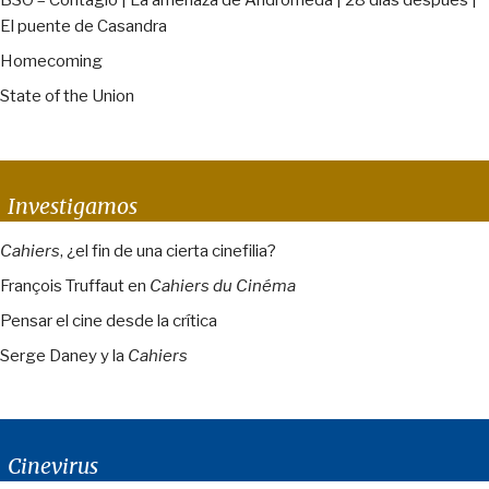
BSO – Contagio | La amenaza de Andrómeda | 28 días después |
El puente de Casandra
Homecoming
State of the Union
Investigamos
Cahiers
, ¿el fin de una cierta cinefilia?
François Truffaut en
Cahiers du Cinéma
Pensar el cine desde la crítica
Serge Daney y la
Cahiers
Cinevirus