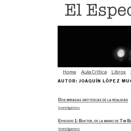
Saltar
al
contenido
Home
Aula Crítica
Libros
AUTOR: JOAQUÍN LÓPEZ MU
Dos miradas grotescas de la realidad
Investigamos
Episodio 1: Buster, de la mano de Tim B
Investigamos