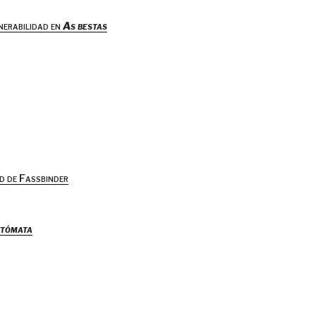
lnerabilidad en
As bestas
d de Fassbinder
tómata