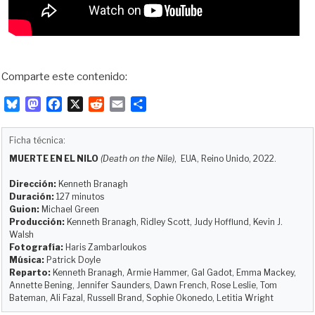
Comparte este contenido:
B
M
F
X
R
E
C
l
a
a
e
m
o
u
s
c
d
a
m
Ficha técnica:
e
t
e
d
i
p
MUERTE EN EL NILO
(Death on the Nile)
, EUA, Reino Unido, 2022.
s
o
b
i
l
a
k
d
o
t
r
Dirección:
Kenneth Branagh
y
o
o
t
Duración:
127 minutos
Guion:
Michael Green
n
k
i
Producción:
Kenneth Branagh, Ridley Scott, Judy Hofflund, Kevin J.
r
Walsh
Fotografía:
Haris Zambarloukos
Música:
Patrick Doyle
Reparto:
Kenneth Branagh, Armie Hammer, Gal Gadot, Emma Mackey,
Annette Bening, Jennifer Saunders, Dawn French, Rose Leslie, Tom
Bateman, Ali Fazal, Russell Brand, Sophie Okonedo, Letitia Wright