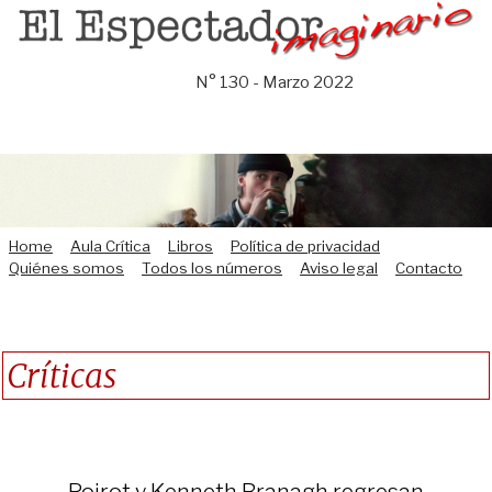
Saltar
al
contenido
N° 130 - Marzo 2022
Home
Aula Crítica
Libros
Política de privacidad
Quiénes somos
Todos los números
Aviso legal
Contacto
Críticas
Poirot y Kenneth Branagh regresan