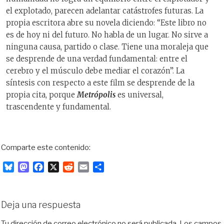
el explotado, parecen adelantar catástrofes futuras. La
propia escritora abre su novela diciendo: “Este libro no
es de hoy ni del futuro. No habla de un lugar. No sirve a
ninguna causa, partido o clase. Tiene una moraleja que
se desprende de una verdad fundamental: entre el
cerebro y el músculo debe mediar el corazón”. La
síntesis con respecto a este film se desprende de la
propia cita, porque
Metrópolis
es universal,
trascendente y fundamental.
Comparte este contenido:
B
M
F
X
R
E
C
l
a
a
e
m
o
u
s
c
d
a
m
e
t
e
d
i
p
Deja una respuesta
s
o
b
i
l
a
k
d
o
t
r
Tu dirección de correo electrónico no será publicada.
Los campos