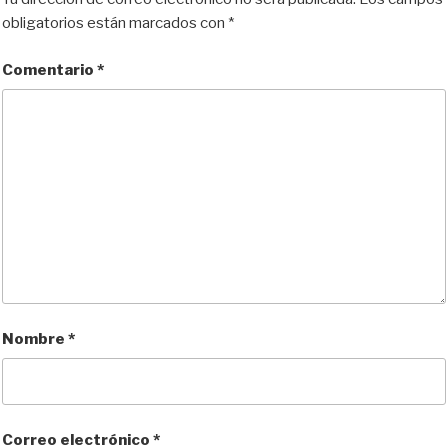
y
o
o
t
obligatorios están marcados con
*
n
k
i
r
Comentario
*
Nombre
*
Correo electrónico
*