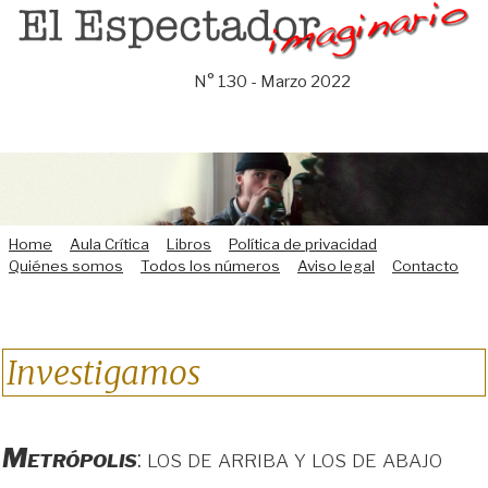
Saltar
al
contenido
N° 130 - Marzo 2022
Home
Aula Crítica
Libros
Política de privacidad
Quiénes somos
Todos los números
Aviso legal
Contacto
Investigamos
Metrópolis
: los de arriba y los de abajo