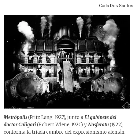
Carla Dos Santos
Metrópolis
(Fritz Lang, 1927), junto a
El gabinete del
doctor Caligari
(Robert Wiene, 1920) y
Nosferatu
(1922),
conforma la tríada cumbre del expresionismo alemán.