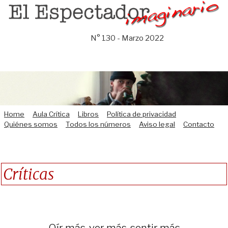
Saltar
al
contenido
N° 130 - Marzo 2022
Home
Aula Crítica
Libros
Política de privacidad
Quiénes somos
Todos los números
Aviso legal
Contacto
Críticas
Oír más, ver más, sentir más