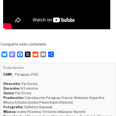
Comparte este contenido:
B
M
F
X
R
E
C
l
a
a
e
m
o
u
s
c
d
a
m
Ficha técnica:
e
t
e
d
i
p
EAMI
, Paraguay, 2022.
s
o
b
i
l
a
k
d
o
t
r
Dirección:
Paz Encina
y
o
o
t
Duración:
83 minutos
Guion:
Paz Encina
n
k
i
Producción:
Coproducción Paraguay-Francia-Alemania-Argentina-
r
México-Estados Unidos-Países Bajos (Holanda);
Fotografía:
Guillermo Saposnik
Música:
oraine Picanerai, Fernando Velázquez Vezzetti