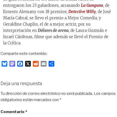
entregaron los 23 galardones, arrasando
La Gunguna
, de
Ernesto Alemany con 18 premios;
Detective Willy
, de José
María Cabral, se llevo el premio a Mejor Comedia, y
Geraldine Chaplin, el de a mejor actriz, por su
interpretación en
Dólares de arena
,
de Laura Guzmán e
Israel Cárdenas, filme que además se llevó el Premio de
la Crítica.
Comparte este contenido:
B
M
F
X
R
E
C
l
a
a
e
m
o
u
s
c
d
a
m
e
t
e
d
i
p
Deja una respuesta
s
o
b
i
l
a
k
d
o
t
r
Tu dirección de correo electrónico no será publicada.
Los campos
y
o
o
t
obligatorios están marcados con
*
n
k
i
r
Comentario
*